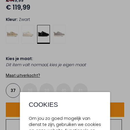
€ 149,99
€ 119,99
Kleur:
Zwart
Kies je maat:
Dit item valt normaal, kies je eigen maat
Maat uitverkocht?
37
38
39
40
41
COOKIES
Voeg toe
Om jou zo goed mogelijk van
dienst te zijn, gebruiken we cookies
Bekijk winkelvoorraad