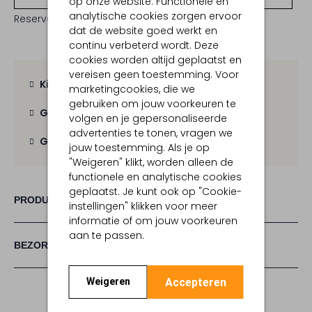
op onze website. Functionele en
analytische cookies zorgen ervoor
Reserveer direct in een van onze 19 boutiques
dat de website goed werkt en
continu verbeterd wordt. Deze
cookies worden altijd geplaatst en
vereisen geen toestemming. Voor
Kies zelf je bezorgmoment
marketingcookies, die we
gebruiken om jouw voorkeuren te
Gratis verzending
vanaf € 100,-
volgen en je gepersonaliseerde
advertenties te tonen, vragen we
Gratis retour
binnen 30 dagen
jouw toestemming. Als je op
"Weigeren" klikt, worden alleen de
functionele en analytische cookies
geplaatst. Je kunt ook op "Cookie-
PRODUCT INFORMATIE
instellingen" klikken voor meer
informatie of om jouw voorkeuren
aan te passen.
BEZORGEN & RETOURNEREN
Accepteren
Weigeren