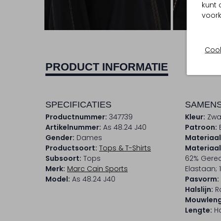
kunt 
voork
Cook
PRODUCT INFORMATIE
SPECIFICATIES
SAMENS
Productnummer:
347739
Kleur:
Zwa
Artikelnummer:
As 48.24 J40
Patroon:
Gender:
Dames
Materiaal
Productsoort:
Tops & T-Shirts
Materiaa
Subsoort:
Tops
62% Gerec
Merk:
Marc Cain Sports
Elastaan; 
Model:
As 48.24 J40
Pasvorm:
Halslijn:
R
Mouwleng
Lengte:
Ha