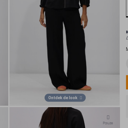
Ontdek de look
Pauze