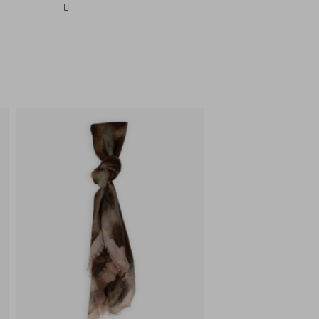
en moderne look. MARC CAIN SPORTS
staat bekend om zijn innovatieve
ontwerpen en hoogwaardige
materialen, waardoor je altijd
verzekerd bent van een modieuze
uitstraling.