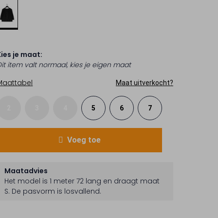
Kies je maat:
Dit item valt normaal, kies je eigen maat
Maattabel
Maat uitverkocht?
2
3
4
5
6
7
Voeg toe
Maatadvies
Het model is 1 meter 72 lang en draagt maat
S.
De pasvorm is
losvallend
.