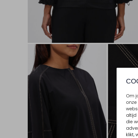
CO
Om jo
onze 
websi
altij
die w
adver
klikt