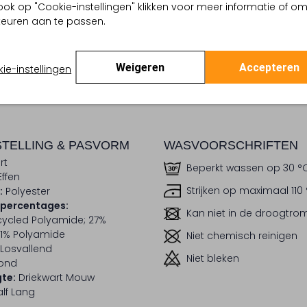
ook op "Cookie-instellingen" klikken voor meer informatie of o
euren aan te passen.
Weigeren
Accepteren
ie-instellingen
BEZORGEN & RETOURNEREN
TELLING & PASVORM
WASVOORSCHRIFTEN
rt
Beperkt wassen op 30 °
Effen
Strijken op maximaal 110
:
Polyester
lpercentages:
Kan niet in de droogtr
ycled Polyamide; 27%
11% Polyamide
Niet chemisch reinigen
Losvallend
Niet bleken
ond
te:
Driekwart Mouw
lf Lang