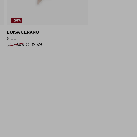
-50%
LUISA CERANO
Sjaal
€ 179,99
€ 89,99