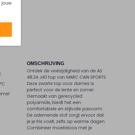
m jouw
OMSCHRIJVING
Ontdek de veelzijdigheid van de AS
C
48.24 J40 top van MARC CAIN SPORTS.
Deze zwarte top voor dames is
 °C
perfect voor de lente en zomer.
ommel
Gemaakt van gerecycled
polyamide, biedt het een
comfortabele en stijlvolle pasvorm.
De ademende stof zorgt ervoor dat
je je fris voelt, zelfs op warme dagen.
Combineer moeiteloos met je
favoriete outfits voor een sportieve