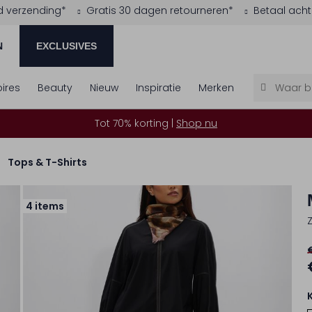
d verzending*
Gratis 30 dagen retourneren*
Betaal acht
N
EXCLUSIVES
ires
Beauty
Nieuw
Inspiratie
Merken
Tot 70% korting |
Shop nu
Tops & T-Shirts
4 items