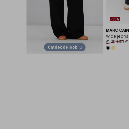
-50%
MARC CAIN
Wide jeans
€ 299,99
€
Ontdek de look