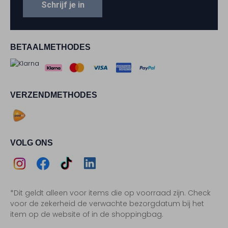
Schrijf je in
BETAALMETHODES
VERZENDMETHODES
VOLG ONS
Assem
Assem
Assem
Assem
*Dit geldt alleen voor items die op voorraad zijn. Check
Instagram
Facebook
TikTok
LinkedIn
voor de zekerheid de verwachte bezorgdatum bij het
item op de website of in de shoppingbag.