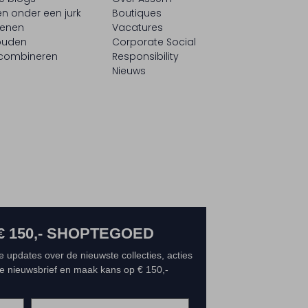
n onder een jurk
Boutiques
oenen
Vacatures
ouden
Corporate Social
 combineren
Responsibility
Nieuws
€ 150,- SHOPTEGOED
e updates over de nieuwste collecties, acties
 de nieuwsbrief en maak kans op € 150,-