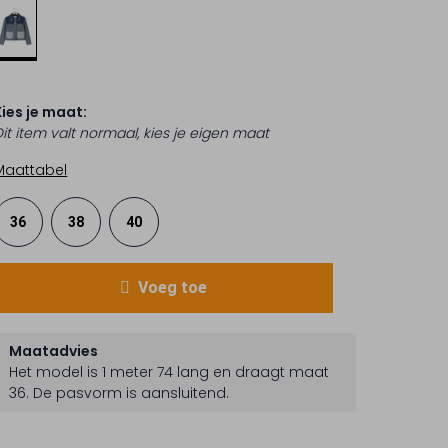
Kies je maat:
Dit item valt normaal, kies je eigen maat
Maattabel
36
38
40
Voeg toe
Maatadvies
Het model is 1 meter 74 lang en draagt maat
36.
De pasvorm is
aansluitend
.