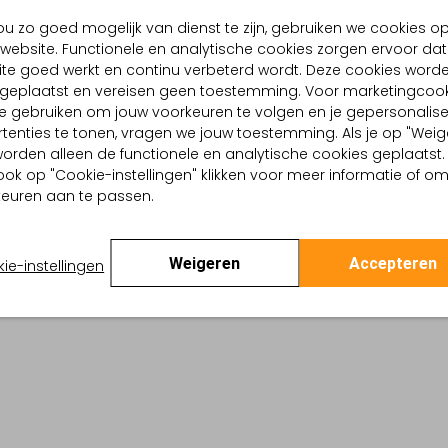
BEZORGEN & RETOURNEREN
u zo goed mogelijk van dienst te zijn, gebruiken we cookies o
website. Functionele en analytische cookies zorgen ervoor dat
te goed werkt en continu verbeterd wordt. Deze cookies word
d geplaatst en vereisen geen toestemming. Voor marketingcook
TELLING & PASVORM
WASVOORSCHRIFTEN
e gebruiken om jouw voorkeuren te volgen en je gepersonalis
tenties te tonen, vragen we jouw toestemming. Als je op "Weig
Normaal wassen op 30 
Effen
, worden alleen de functionele en analytische cookies geplaatst.
Strijken op maximaal 150
:
Katoen
ook op "Cookie-instellingen" klikken voor meer informatie of o
lpercentages:
euren aan te passen.
Kan niet in de droogtr
logisch Katoen
Aansluitend
Niet chemisch reinigen
ond
Weigeren
Accepteren
ie-instellingen
Niet bleken
te:
Mouwloos
rt