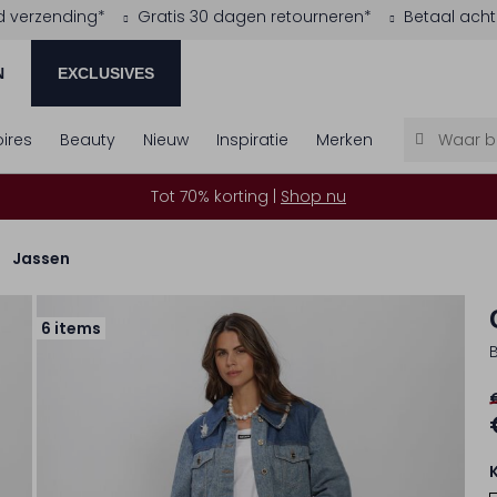
d verzending*
Gratis 30 dagen retourneren*
Betaal acht
N
EXCLUSIVES
ires
Beauty
Nieuw
Inspiratie
Merken
Tot 70% korting |
Shop nu
Jassen
6 items