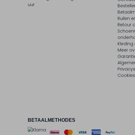
uur
Bestell
Betaalm
Ruilen e
Retour
Schoen
onderh
Kleding
Meer ov
Garanti
Algeme
Privacy
Cookies
BETAALMETHODES