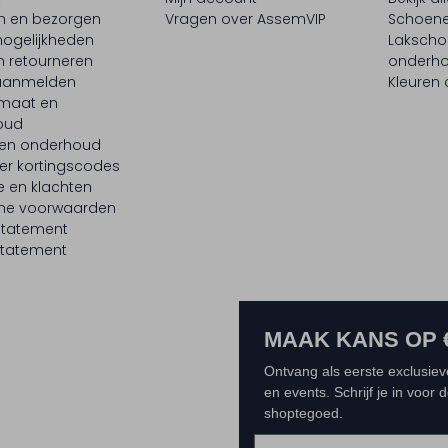
en en bezorgen
Vragen over AssemVIP
Schoene
ogelijkheden
Laksch
n retourneren
onderh
 aanmelden
Kleuren
maat en
oud
 en onderhoud
er kortingscodes
e en klachten
ne voorwaarden
statement
tatement
MAAK KANS OP 
Ontvang als eerste exclusiev
en events. Schrijf je in voor
shoptegoed.