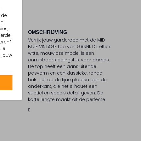
p
 de
en
ies,
OMSCHRIJVING
eerde
Verrijk jouw garderobe met de MID
eren"
°C
BLUE VINTAGE top van GANNI. Dit effen
 Je
witte, mouwloze model is een
 °C
m jouw
onmisbaar kledingstuk voor dames.
ommel
De top heeft een aansluitende
pasvorm en een klassieke, ronde
hals. Let op de fijne plooien aan de
onderkant, die het silhouet een
subtiel en speels detail geven. De
korte lengte maakt dit de perfecte
basis voor jouw outfits. Draag de top
voor een comfortabele en verzorgde
uitstraling en combineer hem
eenvoudig met jouw favoriete
broeken of rokken.