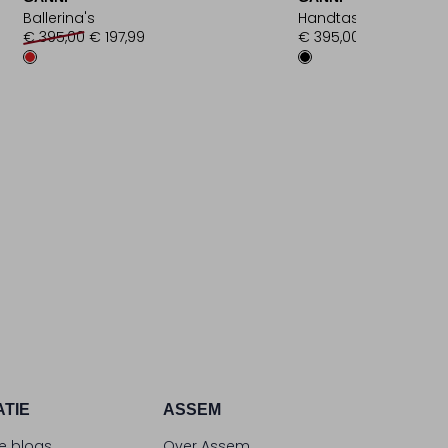
Ballerina's
Handtas
€ 395,00
€ 197,99
€ 395,00
ATIE
ASSEM
le blogs
Over Assem