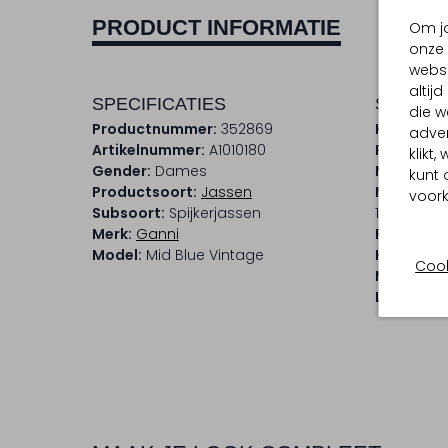
PRODUCT INFORMATIE
Om jo
onze 
websi
altij
SPECIFICATIES
SAMENS
die w
Productnummer:
352869
Kleur:
Wit
adver
Artikelnummer:
A1010180
Patroon:
klikt
Gender:
Dames
Materiaal
kunt 
Productsoort:
Jassen
Materiaa
voork
Subsoort:
Spijkerjassen
100 % Bio
Merk:
Ganni
Pasvorm:
Model:
Mid Blue Vintage
Halslijn:
R
Cook
Mouwleng
Lengte:
Ko