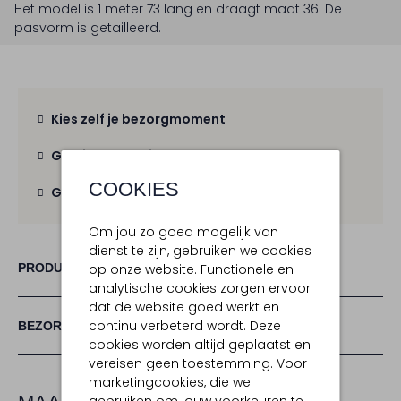
Het model is 1 meter 73 lang en draagt maat 36.
De
pasvorm is
getailleerd
.
Kies zelf je bezorgmoment
Gratis verzending
vanaf € 100,-
COOKIES
Gratis retour
binnen 30 dagen
Om jou zo goed mogelijk van
dienst te zijn, gebruiken we cookies
PRODUCT INFORMATIE
op onze website. Functionele en
analytische cookies zorgen ervoor
dat de website goed werkt en
continu verbeterd wordt. Deze
BEZORGEN & RETOURNEREN
cookies worden altijd geplaatst en
vereisen geen toestemming. Voor
marketingcookies, die we