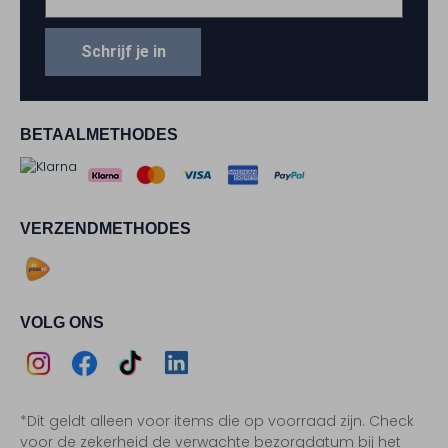
Schrijf je in
BETAALMETHODES
VERZENDMETHODES
VOLG ONS
Assem
Assem
Assem
Assem
*Dit geldt alleen voor items die op voorraad zijn. Check
Instagram
Facebook
TikTok
LinkedIn
voor de zekerheid de verwachte bezorgdatum bij het