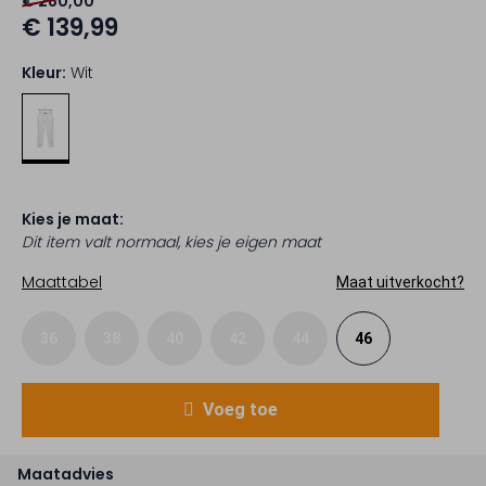
€ 280,00
€ 139,99
Kleur:
Wit
Kies je maat:
Dit item valt normaal, kies je eigen maat
Maattabel
Maat uitverkocht?
36
38
40
42
44
46
Voeg toe
Maatadvies