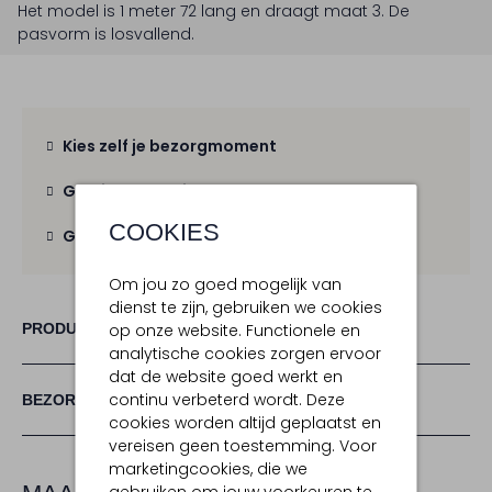
Het model is 1 meter 72 lang en draagt maat 3.
De
pasvorm is
losvallend
.
Kies zelf je bezorgmoment
Gratis verzending
vanaf € 100,-
COOKIES
Gratis retour
binnen 30 dagen
Om jou zo goed mogelijk van
dienst te zijn, gebruiken we cookies
PRODUCT INFORMATIE
op onze website. Functionele en
analytische cookies zorgen ervoor
dat de website goed werkt en
continu verbeterd wordt. Deze
BEZORGEN & RETOURNEREN
cookies worden altijd geplaatst en
vereisen geen toestemming. Voor
marketingcookies, die we