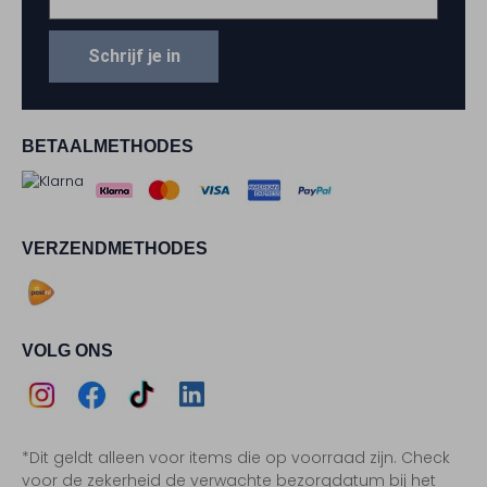
Schrijf je in
BETAALMETHODES
VERZENDMETHODES
VOLG ONS
Assem
Assem
Assem
Assem
*Dit geldt alleen voor items die op voorraad zijn. Check
Instagram
Facebook
TikTok
LinkedIn
voor de zekerheid de verwachte bezorgdatum bij het