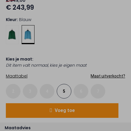
€ 349,00
€ 243,99
Kleur:
Blauw
Kies je maat:
Dit item valt normaal, kies je eigen maat
Maattabel
Maat uitverkocht?
2
3
4
5
6
7
Voeg toe
Maatadvies