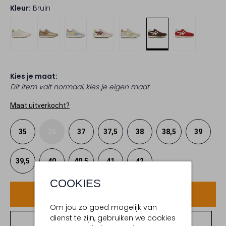
Kleur:
Bruin
Kies je maat:
Dit item valt normaal, kies je eigen maat
Maat uitverkocht?
35
36
37
37,5
38
38,5
39
39,5
40
40,5
41
42
COOKIES
Voeg toe
Om jou zo goed mogelijk van
dienst te zijn, gebruiken we cookies
Bekijk winkelvoorraad