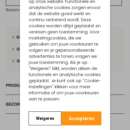
op onze website. Functionele en
analytische cookies zorgen ervoor
Reserveer direct in een van onze 19 boutiques
dat de website goed werkt en
continu verbeterd wordt. Deze
cookies worden altijd geplaatst en
vereisen geen toestemming. Voor
Kies zelf je bezorgmoment
marketingcookies, die we
gebruiken om jouw voorkeuren te
Gratis verzending
vanaf € 100,-
volgen en je gepersonaliseerde
advertenties te tonen, vragen we
Gratis retour
binnen 30 dagen
jouw toestemming. Als je op
"Weigeren" klikt, worden alleen de
functionele en analytische cookies
geplaatst. Je kunt ook op "Cookie-
PRODUCT INFORMATIE
instellingen" klikken voor meer
informatie of om jouw voorkeuren
aan te passen.
BEZORGEN & RETOURNEREN
Accepteren
Weigeren