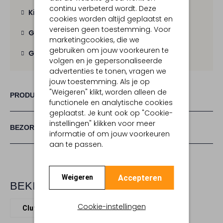
continu verbeterd wordt. Deze
Kies zelf je bezorgmoment
cookies worden altijd geplaatst en
vereisen geen toestemming. Voor
Gratis verzending
vanaf € 100,-
marketingcookies, die we
gebruiken om jouw voorkeuren te
Gratis retour
binnen 30 dagen
volgen en je gepersonaliseerde
advertenties te tonen, vragen we
jouw toestemming. Als je op
"Weigeren" klikt, worden alleen de
PRODUCT INFORMATIE
functionele en analytische cookies
geplaatst. Je kunt ook op "Cookie-
instellingen" klikken voor meer
BEZORGEN & RETOURNEREN
informatie of om jouw voorkeuren
aan te passen.
Accepteren
Weigeren
BEKIJK MEER
Cookie-instellingen
Clutches
Ganni
Textiel