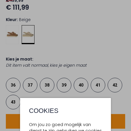
€ 139,99
€ 111,99
Kleur:
Beige
Kies je maat:
Dit item valt normaal, kies je eigen maat
36
37
38
39
40
41
42
43
COOKIES
Voeg toe
Om jou zo goed mogelijk van
dienst te zijn, gebruiken we cookies