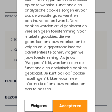
op onze website. Functionele en
Bekijk winkelvoorraad
analytische cookies zorgen ervoor
dat de website goed werkt en
Reserveer direct in een van onze 19 boutiques
continu verbeterd wordt. Deze
cookies worden altijd geplaatst en
vereisen geen toestemming. Voor
marketingcookies, die we
Kies zelf je bezorgmoment
gebruiken om jouw voorkeuren te
volgen en je gepersonaliseerde
Gratis verzending
vanaf € 100,-
advertenties te tonen, vragen we
jouw toestemming. Als je op
Gratis retour
binnen 30 dagen
"Weigeren" klikt, worden alleen de
functionele en analytische cookies
geplaatst. Je kunt ook op "Cookie-
instellingen" klikken voor meer
PRODUCT INFORMATIE
informatie of om jouw voorkeuren
aan te passen.
BEZORGEN & RETOURNEREN
Accepteren
Weigeren