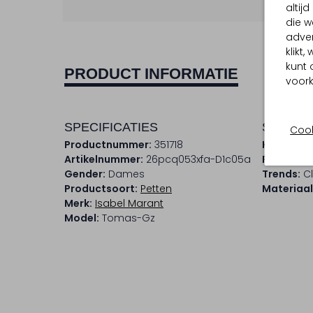
altij
die w
adver
klikt
kunt 
PRODUCT INFORMATIE
voork
SPECIFICATIES
SAMENS
Cook
Productnummer:
351718
Kleur:
Bei
Artikelnummer:
26pcq053xfa-D1c05a
Print:
Graf
Gender:
Dames
Trends:
Cl
Productsoort:
Petten
Materiaal
Merk:
Isabel Marant
Model:
Tomas-Gz