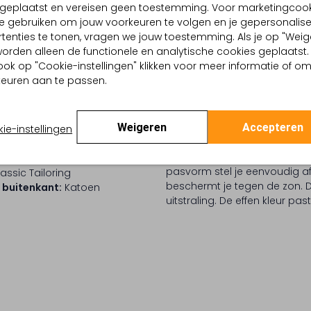
d geplaatst en vereisen geen toestemming. Voor marketingcook
e gebruiken om jouw voorkeuren te volgen en je gepersonalis
tenties te tonen, vragen we jouw toestemming. Als je op "Weig
, worden alleen de functionele en analytische cookies geplaatst.
ook op "Cookie-instellingen" klikken voor meer informatie of o
BEZORGEN & RETOURNEREN
euren aan te passen.
TELLING & PASVORM
OMSCHRIJVING
Weigeren
Accepteren
ie-instellingen
Maak je garderobe compleet
ge
dames. Aan de voorzijde vind 
isch
pasvorm stel je eenvoudig af 
assic Tailoring
beschermt je tegen de zon. Dr
 buitenkant:
Katoen
uitstraling. De effen kleur pas