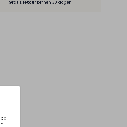
Gratis retour
binnen 30 dagen
p
 de
en