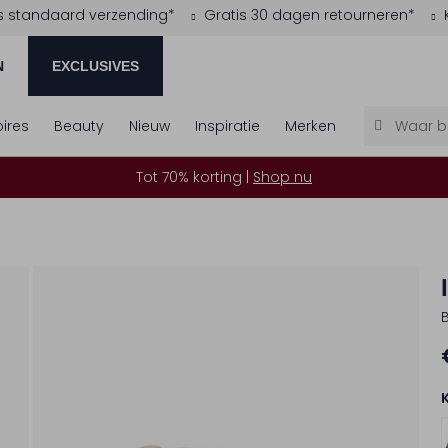
s standaard verzending*
Gratis 30 dagen retourneren*
N
EXCLUSIVES
ires
Beauty
Nieuw
Inspiratie
Merken
Tot 70% korting |
Shop nu