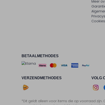
Meer ov
Garanti
Algeme
Privacy
Cookies
BETAALMETHODES
VERZENDMETHODES
VOLG 
Asse
*Dit geldt alleen voor items die op voorraad zijn
Insta
F