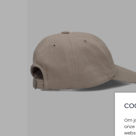
CO
Om jo
onze 
websi