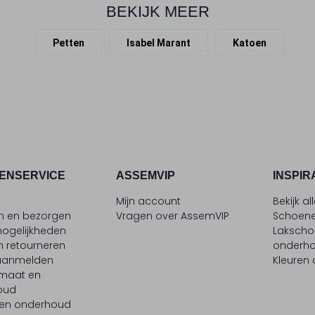
BEKIJK MEER
Petten
Isabel Marant
Katoen
ENSERVICE
ASSEMVIP
INSPIR
t
Mijn account
Bekijk al
en en bezorgen
Vragen over AssemVIP
Schoene
ogelijkheden
Laksch
n retourneren
onderh
 aanmelden
Kleuren
maat en
oud
 en onderhoud