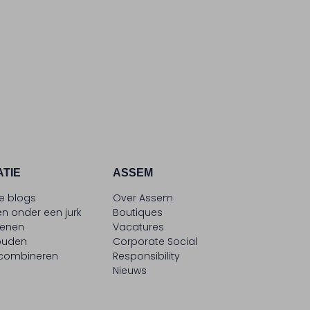
ATIE
ASSEM
le blogs
Over Assem
n onder een jurk
Boutiques
oenen
Vacatures
ouden
Corporate Social
 combineren
Responsibility
Nieuws