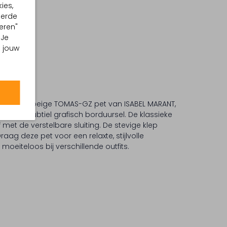
ies,
eerde
eren"
 Je
m jouw
 met de beige TOMAS-GZ pet van ISABEL MARANT,
je een subtiel grafisch borduursel. De klassieke
met de verstelbare sluiting. De stevige klep
aag deze pet voor een relaxte, stijlvolle
t moeiteloos bij verschillende outfits.