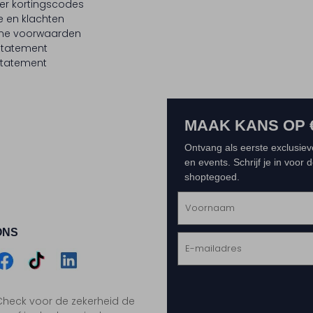
er kortingscodes
e en klachten
ne voorwaarden
statement
tatement
MAAK KANS OP 
Ontvang als eerste exclusiev
en events. Schrijf je in voor
shoptegoed.
ONS
m
Assem
Assem
Assem
. Check voor de zekerheid de
gram
acebook
TikTok
LinkedIn