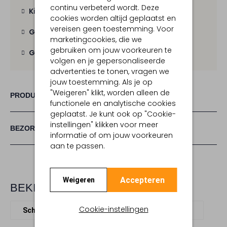
continu verbeterd wordt. Deze
Kies zelf je bezorgmoment
cookies worden altijd geplaatst en
vereisen geen toestemming. Voor
Gratis verzending
vanaf € 100,-
marketingcookies, die we
gebruiken om jouw voorkeuren te
Gratis retour
binnen 30 dagen
volgen en je gepersonaliseerde
advertenties te tonen, vragen we
jouw toestemming. Als je op
"Weigeren" klikt, worden alleen de
PRODUCT INFORMATIE
functionele en analytische cookies
geplaatst. Je kunt ook op "Cookie-
instellingen" klikken voor meer
BEZORGEN & RETOURNEREN
informatie of om jouw voorkeuren
aan te passen.
Accepteren
Weigeren
BEKIJK MEER
Cookie-instellingen
Schoudertassen
Coccinelle
Leer