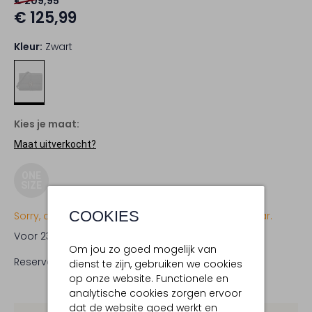
€ 209,95
€ 125,99
Kleur:
Zwart
Kies je maat:
Maat uitverkocht?
ONE
SIZE
COOKIES
Sorry, dit item is momenteel (nog) niet beschikbaar.
Voor 23:59 uur besteld,
woensdag in huis
Om jou zo goed mogelijk van
Reserveer direct in een van onze 19 boutiques
dienst te zijn, gebruiken we cookies
op onze website. Functionele en
analytische cookies zorgen ervoor
dat de website goed werkt en