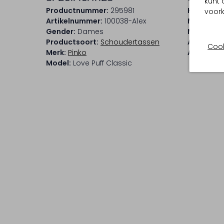
kunt 
Productnummer:
295981
Kleur:
Roo
voork
Artikelnummer:
100038-A1ex
Materiaal
Gender:
Dames
Materiaal
Productsoort:
Schoudertassen
Afmeting
Cook
Merk:
Pinko
Afneemba
Model:
Love Puff Classic