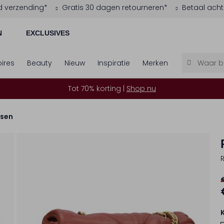
d verzending*
Gratis 30 dagen retourneren*
Betaal acht
N
EXCLUSIVES
ires
Beauty
Nieuw
Inspiratie
Merken
Tot 70% korting |
Shop nu
sen