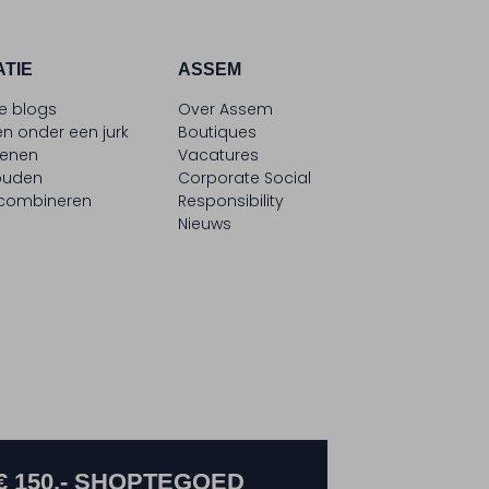
ATIE
ASSEM
le blogs
Over Assem
n onder een jurk
Boutiques
oenen
Vacatures
ouden
Corporate Social
 combineren
Responsibility
Nieuws
€ 150,- SHOPTEGOED