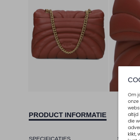
CO
Om jo
onze 
websi
PRODUCT INFORMATIE
altij
die w
adver
klikt
SPECIFICATIES
SAMENS