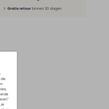
Gratis retour
binnen 30 dagen
p
 de
en
ies,
eerde
eren"
 Je