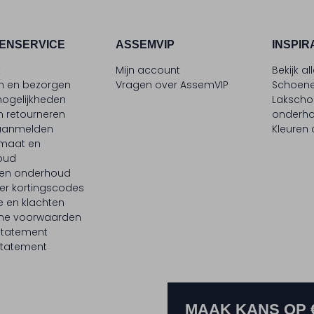
ENSERVICE
ASSEMVIP
INSPIR
t
Mijn account
Bekijk al
en en bezorgen
Vragen over AssemVIP
Schoene
ogelijkheden
Laksch
n retourneren
onderh
 aanmelden
Kleuren
maat en
oud
 en onderhoud
er kortingscodes
e en klachten
ne voorwaarden
statement
tatement
MAAK KANS OP 