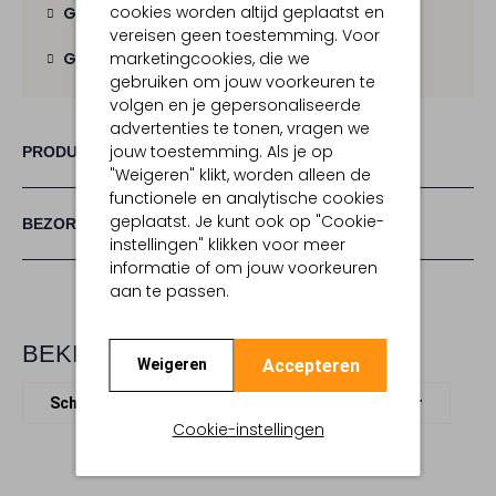
cookies worden altijd geplaatst en
Gratis verzending
vanaf € 100,-
vereisen geen toestemming. Voor
marketingcookies, die we
Gratis retour
binnen 30 dagen
gebruiken om jouw voorkeuren te
volgen en je gepersonaliseerde
advertenties te tonen, vragen we
jouw toestemming. Als je op
PRODUCT INFORMATIE
"Weigeren" klikt, worden alleen de
functionele en analytische cookies
geplaatst. Je kunt ook op "Cookie-
BEZORGEN & RETOURNEREN
instellingen" klikken voor meer
informatie of om jouw voorkeuren
aan te passen.
BEKIJK MEER
Accepteren
Weigeren
Schoudertassen
Lina Locchi
Leer
Cookie-instellingen