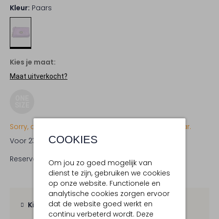
Kleur:
Paars
Kies je maat:
Maat uitverkocht?
ONE
SIZE
Sorry, dit item is momenteel (nog) niet beschikbaar.
COOKIES
Voor 23:59 uur besteld,
woensdag in huis
Reserveer direct in een van onze 19 boutiques
Om jou zo goed mogelijk van
dienst te zijn, gebruiken we cookies
op onze website. Functionele en
analytische cookies zorgen ervoor
dat de website goed werkt en
Kies zelf je bezorgmoment
continu verbeterd wordt. Deze