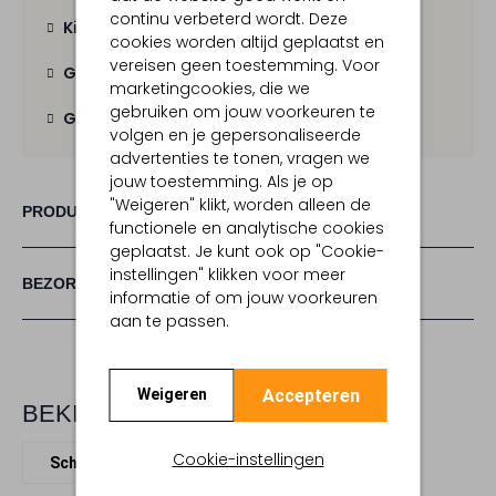
continu verbeterd wordt. Deze
Kies zelf je bezorgmoment
cookies worden altijd geplaatst en
vereisen geen toestemming. Voor
Gratis verzending
vanaf € 100,-
marketingcookies, die we
gebruiken om jouw voorkeuren te
Gratis retour
binnen 30 dagen
volgen en je gepersonaliseerde
advertenties te tonen, vragen we
jouw toestemming. Als je op
"Weigeren" klikt, worden alleen de
PRODUCT INFORMATIE
functionele en analytische cookies
geplaatst. Je kunt ook op "Cookie-
instellingen" klikken voor meer
BEZORGEN & RETOURNEREN
informatie of om jouw voorkeuren
aan te passen.
Accepteren
Weigeren
BEKIJK MEER
Cookie-instellingen
Schoudertassen
Coach
Leer