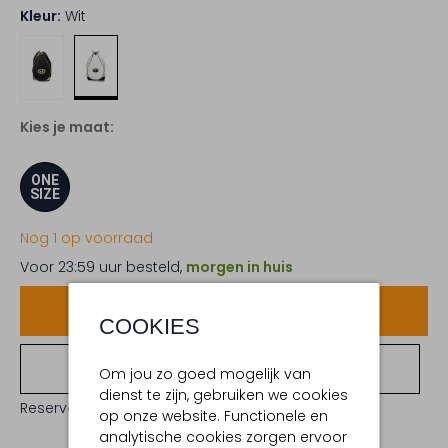
Kleur:
Wit
Kies je maat:
ONE
SIZE
Nog 1 op voorraad
Voor 23:59 uur besteld,
morgen in huis
Voeg toe
COOKIES
Bekijk winkelvoorraad
Om jou zo goed mogelijk van
dienst te zijn, gebruiken we cookies
Reserveer direct in een van onze 19 boutiques
op onze website. Functionele en
analytische cookies zorgen ervoor