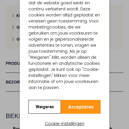
dat de website goed werkt en
continu verbeterd wordt. Deze
cookies worden altijd geplaatst en
Kies zelf je bezorgmoment
vereisen geen toestemming. Voor
marketingcookies, die we
Gratis verzending
vanaf € 100,-
gebruiken om jouw voorkeuren te
volgen en je gepersonaliseerde
Gratis retour
binnen 30 dagen
advertenties te tonen, vragen we
jouw toestemming. Als je op
"Weigeren" klikt, worden alleen de
functionele en analytische cookies
PRODUCT INFORMATIE
geplaatst. Je kunt ook op "Cookie-
instellingen" klikken voor meer
informatie of om jouw voorkeuren
BEZORGEN & RETOURNEREN
aan te passen.
Accepteren
Weigeren
BEKIJK MEER
Cookie-instellingen
Rugtassen
Goldbergh
Leatherlook