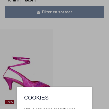
Toral
Roze
Filter en sorteer
COOKIES
-70%