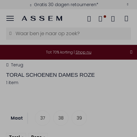
Gratis 30 dagen retourneren*
Menu
Tot 70% korting |
Shop nu
Terug
TORAL
SCHOENEN DAMES ROZE
1 item
Maat
37
38
39