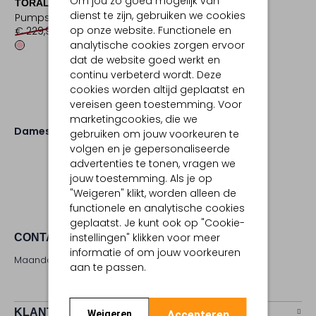
Om jou zo goed mogelijk van
TORAL
dienst te zijn, gebruiken we cookies
Pumps
op onze website. Functionele en
€ 229,95
€ 68,99
analytische cookies zorgen ervoor
dat de website goed werkt en
continu verbeterd wordt. Deze
cookies worden altijd geplaatst en
vereisen geen toestemming. Voor
marketingcookies, die we
Dames
Schoenen
gebruiken om jouw voorkeuren te
volgen en je gepersonaliseerde
advertenties te tonen, vragen we
jouw toestemming. Als je op
"Weigeren" klikt, worden alleen de
functionele en analytische cookies
geplaatst. Je kunt ook op "Cookie-
instellingen" klikken voor meer
CONTACT
informatie of om jouw voorkeuren
Maandag - zaterdag 09:00 - 17:00 uur
aan te passen.
KLANTENSERVICE
Accepteren
Weigeren