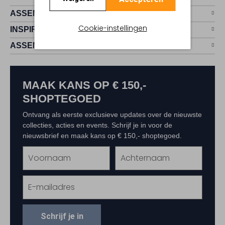
ASSEMVIP
Cookie-instellingen
INSPIRATIE
ASSEM
MAAK KANS OP € 150,-
SHOPTEGOED
Ontvang als eerste exclusieve updates over de nieuwste
collecties, acties en events. Schrijf je in voor de
nieuwsbrief en maak kans op € 150,- shoptegoed.
Schrijf je in