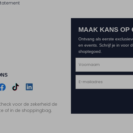
tatement
MAAK KANS OP 
Ontvang als eerste exclusiev
en events. Schrijf je in voor
shoptegoed.
ONS
m
Assem
Assem
Assem
. Check voor de zekerheid de
gram
acebook
TikTok
LinkedIn
te of in de shoppingbag.