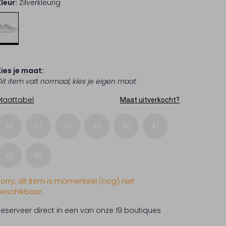
Kleur:
Zilverkleurig
Kies je maat:
Dit item valt normaal, kies je eigen maat
Maattabel
Maat uitverkocht?
36
37
38
39
40
41
42
43
Sorry, dit item is momenteel (nog) niet
beschikbaar.
Reserveer direct in een van onze 19 boutiques