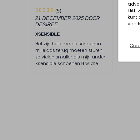
adver
5
klikt
(5)
S
kunt 
21 DECEMBER 2025
DOOR
voork
DESIREE
t
e
XSENSIBLE
r
Het zijn hele mooie schoenen
Cook
rnHelaas terug moeten sturen
r
ze vielen smaller als mijn ander
e
Xsensible schoenen H wijdte
n