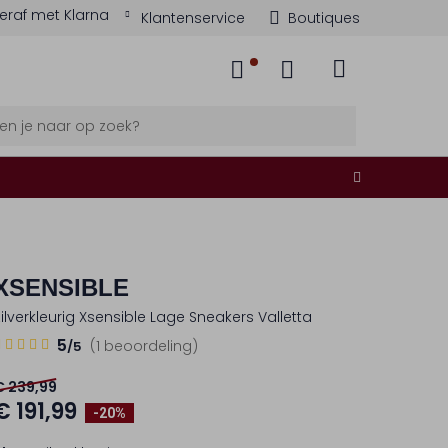
eraf met Klarna
Klantenservice
Boutiques
XSENSIBLE
Zilverkleurig Xsensible Lage Sneakers Valletta
5
5
(1 beoordeling)
/5
Sterren
€ 239,99
€ 191,99
-20%