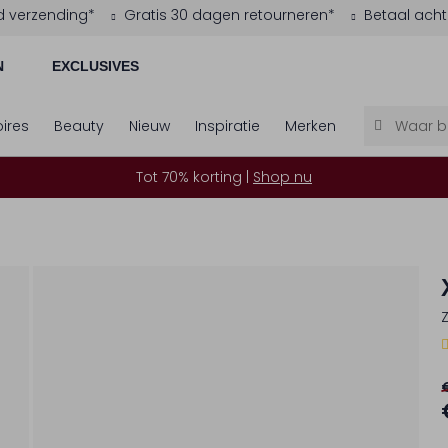
d verzending*
Gratis 30 dagen retourneren*
Betaal acht
N
EXCLUSIVES
ires
Beauty
Nieuw
Inspiratie
Merken
Tot 70% korting |
Shop nu
1