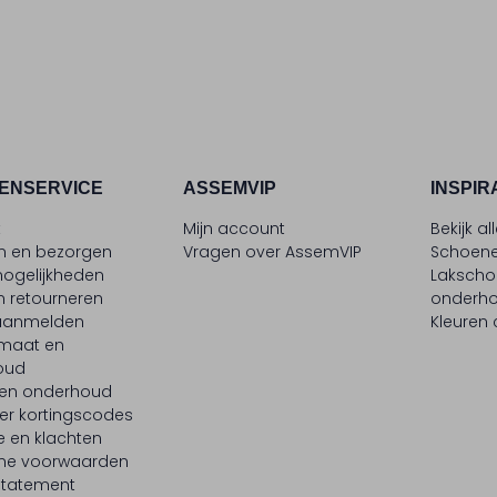
ENSERVICE
ASSEMVIP
INSPIR
t
Mijn account
Bekijk al
en en bezorgen
Vragen over AssemVIP
Schoene
ogelijkheden
Laksch
n retourneren
onderh
 aanmelden
Kleuren
maat en
oud
 en onderhoud
er kortingscodes
e en klachten
ne voorwaarden
statement