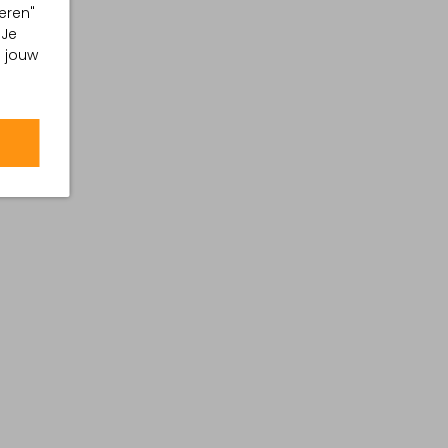
eren"
 Je
m jouw