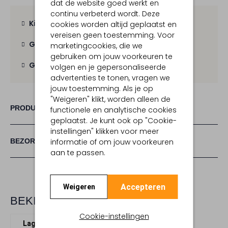
dat de website goed werkt en
continu verbeterd wordt. Deze
Kies zelf je bezorgmoment
cookies worden altijd geplaatst en
vereisen geen toestemming. Voor
Gratis verzending
vanaf € 100,-
marketingcookies, die we
gebruiken om jouw voorkeuren te
Gratis retour
binnen 30 dagen
volgen en je gepersonaliseerde
advertenties te tonen, vragen we
jouw toestemming. Als je op
"Weigeren" klikt, worden alleen de
PRODUCT INFORMATIE
functionele en analytische cookies
geplaatst. Je kunt ook op "Cookie-
instellingen" klikken voor meer
BEZORGEN & RETOURNEREN
informatie of om jouw voorkeuren
aan te passen.
Accepteren
Weigeren
BEKIJK MEER
Cookie-instellingen
Lage sneakers
Ghoud
Textiel