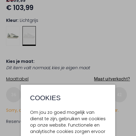
€ 259,99
€ 103,99
Kleur:
Lichtgrijs
Kies je maat:
Dit item valt normaal, kies je eigen maat
Maattabel
Maat uitverkocht?
36
37
38
39
40
41
42
COOKIES
Sorry, dit item is momenteel (nog) niet beschikbaar.
Om jou zo goed mogelijk van
dienst te zijn, gebruiken we cookies
Reserveer direct in een van onze 19 boutiques
op onze website. Functionele en
analytische cookies zorgen ervoor