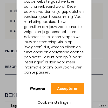
dat de website goed werkt en
continu verbeterd wordt. Deze
Kies zelf je bezorgmoment
cookies worden altijd geplaatst en
vereisen geen toestemming. Voor
Gratis verzending
vanaf € 100,-
marketingcookies, die we
gebruiken om jouw voorkeuren te
Gratis retour
binnen 30 dagen
volgen en je gepersonaliseerde
advertenties te tonen, vragen we
jouw toestemming. Als je op
"Weigeren" klikt, worden alleen de
PRODUCT INFORMATIE
functionele en analytische cookies
geplaatst. Je kunt ook op "Cookie-
instellingen" klikken voor meer
BEZORGEN & RETOURNEREN
informatie of om jouw voorkeuren
aan te passen.
Accepteren
Weigeren
BEKIJK MEER
Cookie-instellingen
Lage sneakers
Fred De La Bretoniere
Leer