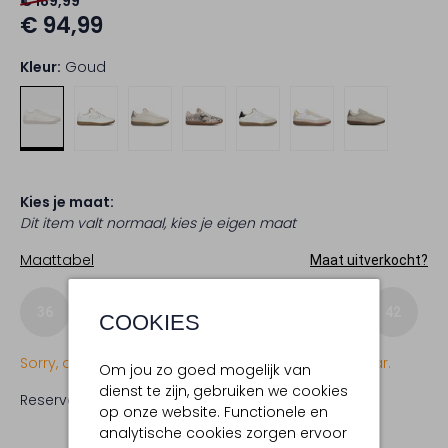
€ 189,99
€ 94,99
Kleur:
Goud
Kies je maat:
Dit item valt normaal, kies je eigen maat
Maattabel
Maat uitverkocht?
36
37
38
39
40
41
42
COOKIES
Sorry, dit item is momenteel (nog) niet beschikbaar.
Om jou zo goed mogelijk van
dienst te zijn, gebruiken we cookies
Reserveer direct in een van onze 19 boutiques
op onze website. Functionele en
analytische cookies zorgen ervoor