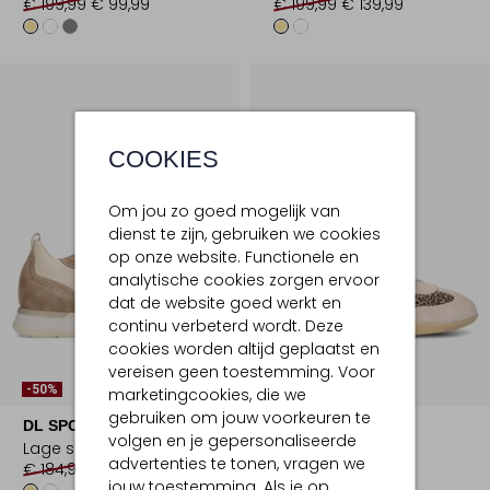
€ 199,99
€ 99,99
€ 199,99
€ 139,99
COOKIES
Om jou zo goed mogelijk van
dienst te zijn, gebruiken we cookies
op onze website. Functionele en
analytische cookies zorgen ervoor
dat de website goed werkt en
continu verbeterd wordt. Deze
cookies worden altijd geplaatst en
Laatste Maten
vereisen geen toestemming. Voor
-50%
-50%
marketingcookies, die we
gebruiken om jouw voorkeuren te
DL SPORT
DL SPORT
volgen en je gepersonaliseerde
Lage sneakers
Lage sneakers
advertenties te tonen, vragen we
€ 184,99
€ 91,99
€ 199,99
€ 99,99
jouw toestemming. Als je op