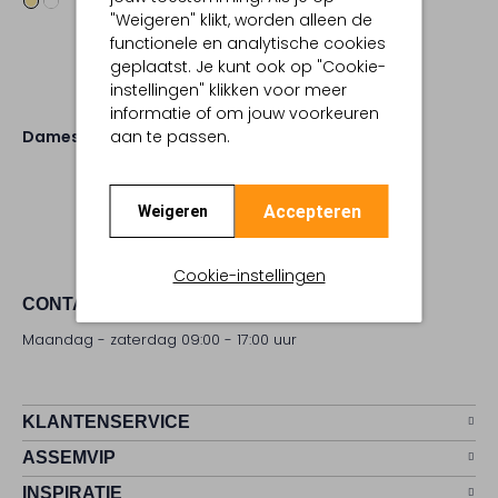
"Weigeren" klikt, worden alleen de
functionele en analytische cookies
geplaatst. Je kunt ook op "Cookie-
instellingen" klikken voor meer
informatie of om jouw voorkeuren
Dames
Schoenen
Sneakers
aan te passen.
Accepteren
Weigeren
Cookie-instellingen
CONTACT
Maandag - zaterdag 09:00 - 17:00 uur
KLANTENSERVICE
ASSEMVIP
INSPIRATIE