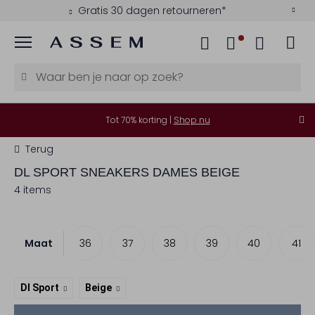
Gratis 30 dagen retourneren*
Menu
Tot 70% korting |
Shop nu
Terug
DL SPORT
SNEAKERS DAMES BEIGE
4 items
Maat
35
36
37
38
39
40
41
Dl Sport
Beige