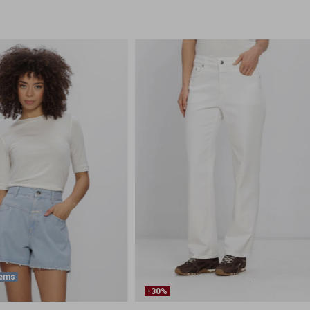
tems
-30%