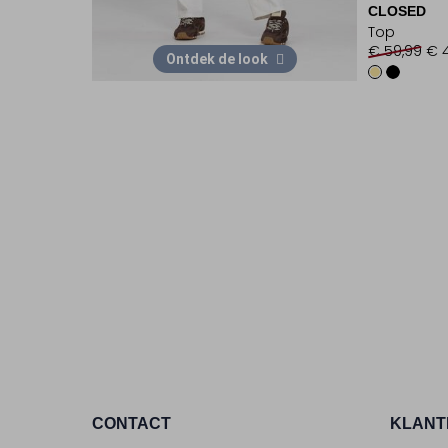
CLOSED
Top
€ 59,99
€ 
Ontdek de look
CONTACT
KLANT