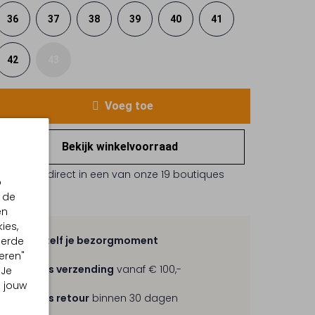
36
37
38
39
40
41
42
43
Voeg toe
Bekijk winkelvoorraad
Reserveer direct in een van onze 19 boutiques
p
 de
en
ies,
Kies zelf je bezorgmoment
eerde
eren"
Gratis verzending
vanaf € 100,-
 Je
m jouw
Gratis retour
binnen 30 dagen