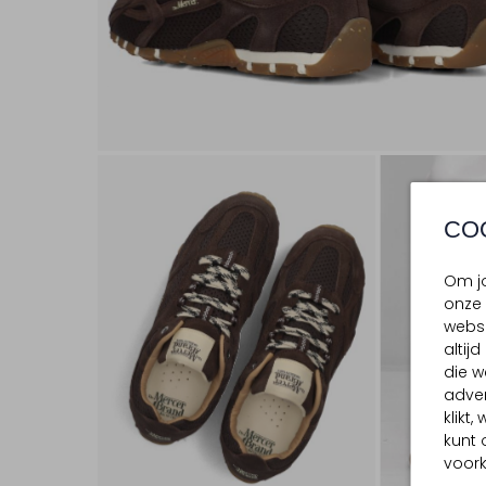
CO
Om jo
onze 
websi
altij
die w
adver
klikt
kunt 
voork