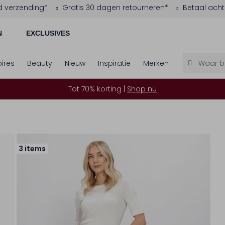
d verzending*
Gratis 30 dagen retourneren*
Betaal acht
N
EXCLUSIVES
ires
Beauty
Nieuw
Inspiratie
Merken
Tot 70% korting |
Shop nu
3 items