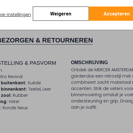
Weigeren
Accepteren
ie-instellingen
BEZORGEN & RETOURNEREN
TELLING & PASVORM
OMSCHRIJVING
Ontdek de MERCER AMSTERDAM
n
garderobe een retrostijl met
tro Revival
combineert zacht materiaal 
 buitenkant:
Suède
accenten. Strik de veters vo
 binnenkant:
Textiel, Leer
binnenvoering omsluit je voe
 zool:
Rubber
ondersteuning en grip. Draag
ing:
Veter
aan je outfit.
:
Ronde Neus