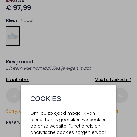
€ 139,99
€ 97,99
Kleur:
Blauw
Kies je maat:
Dit item valt normaal, kies je eigen maat
Maattabel
Maat uitverkocht?
36
37
38
39
40
41
42
COOKIES
Sorry, dit item is momenteel (nog) niet beschikbaar.
Om jou zo goed mogelijk van
dienst te zijn, gebruiken we cookies
Reserveer direct in een van onze 19 boutiques
op onze website. Functionele en
analytische cookies zorgen ervoor