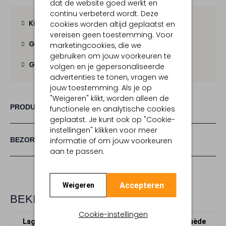
dat de website goed werkt en
continu verbeterd wordt. Deze
Kies zelf je bezorgmoment
cookies worden altijd geplaatst en
vereisen geen toestemming. Voor
Gratis verzending
vanaf € 100,-
marketingcookies, die we
gebruiken om jouw voorkeuren te
Gratis retour
binnen 30 dagen
volgen en je gepersonaliseerde
advertenties te tonen, vragen we
jouw toestemming. Als je op
"Weigeren" klikt, worden alleen de
PRODUCT INFORMATIE
functionele en analytische cookies
geplaatst. Je kunt ook op "Cookie-
instellingen" klikken voor meer
BEZORGEN & RETOURNEREN
informatie of om jouw voorkeuren
aan te passen.
Accepteren
Weigeren
BEKIJK MEER
Cookie-instellingen
Lage sneakers
The Hoff Brand
Suède