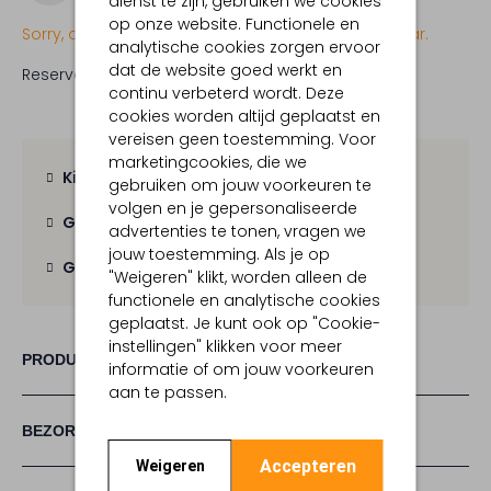
dienst te zijn, gebruiken we cookies
op onze website. Functionele en
Sorry, dit item is momenteel (nog) niet beschikbaar.
analytische cookies zorgen ervoor
dat de website goed werkt en
Reserveer direct in een van onze 19 boutiques
continu verbeterd wordt. Deze
cookies worden altijd geplaatst en
vereisen geen toestemming. Voor
marketingcookies, die we
Kies zelf je bezorgmoment
gebruiken om jouw voorkeuren te
volgen en je gepersonaliseerde
Gratis verzending
vanaf € 100,-
advertenties te tonen, vragen we
jouw toestemming. Als je op
Gratis retour
binnen 30 dagen
"Weigeren" klikt, worden alleen de
functionele en analytische cookies
geplaatst. Je kunt ook op "Cookie-
instellingen" klikken voor meer
PRODUCT INFORMATIE
informatie of om jouw voorkeuren
aan te passen.
BEZORGEN & RETOURNEREN
Accepteren
Weigeren