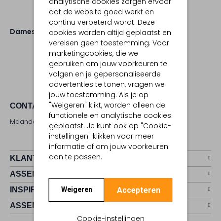
analytische cookies zorgen ervoor
dat de website goed werkt en
continu verbeterd wordt. Deze
Dames
Schoenen
Slippers
cookies worden altijd geplaatst en
vereisen geen toestemming. Voor
marketingcookies, die we
gebruiken om jouw voorkeuren te
volgen en je gepersonaliseerde
advertenties te tonen, vragen we
jouw toestemming. Als je op
"Weigeren" klikt, worden alleen de
CONTACT
functionele en analytische cookies
Maandag - zaterdag 09:00 - 17:00 uur
geplaatst. Je kunt ook op "Cookie-
instellingen" klikken voor meer
informatie of om jouw voorkeuren
aan te passen.
KLANTENSERVICE
ASSEMVIP
Accepteren
INSPIRATIE
Weigeren
ASSEM
Cookie-instellingen