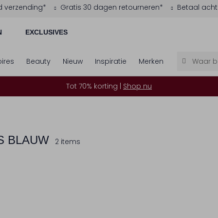
d verzending*
Gratis 30 dagen retourneren*
Betaal acht
N
EXCLUSIVES
ires
Beauty
Nieuw
Inspiratie
Merken
Tot 70% korting |
Shop nu
S BLAUW
2 items