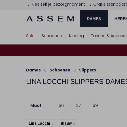
Kies zelf je bezorgmoment
Gratis standaar
DAMES
HERE
Sale
Schoenen
Kleding
Tassen & Accesso
Dames
Schoenen
Slippers
LINA LOCCHI
SLIPPERS DAME
Maat
36
37
39
Lina Locchi
Blauw