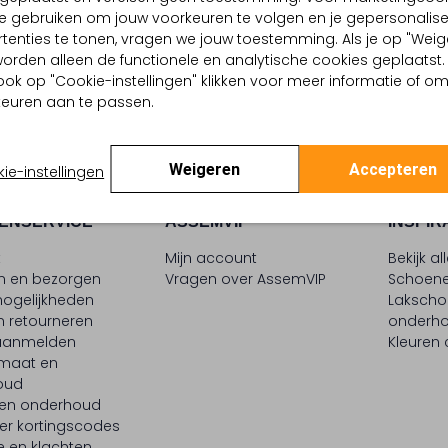
e gebruiken om jouw voorkeuren te volgen en je gepersonalis
5
€ 59,99
tenties te tonen, vragen we jouw toestemming. Als je op "Weig
, worden alleen de functionele en analytische cookies geplaatst.
ook op "Cookie-instellingen" klikken voor meer informatie of o
euren aan te passen.
Weigeren
Accepteren
ie-instellingen
ENSERVICE
ASSEMVIP
INSPIR
t
Mijn account
Bekijk al
en en bezorgen
Vragen over AssemVIP
Schoene
ogelijkheden
Laksch
n retourneren
onderh
 aanmelden
Kleuren
maat en
oud
 en onderhoud
er kortingscodes
e en klachten