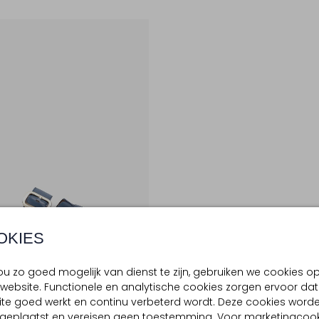
OKIES
te Maten
u zo goed mogelijk van dienst te zijn, gebruiken we cookies o
website. Functionele en analytische cookies zorgen ervoor dat
te goed werkt en continu verbeterd wordt. Deze cookies word
CCHI
d geplaatst en vereisen geen toestemming. Voor marketingcook