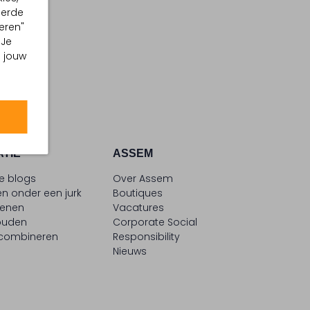
eerde
eren"
 Je
m jouw
ATIE
ASSEM
le blogs
Over Assem
n onder een jurk
Boutiques
oenen
Vacatures
ouden
Corporate Social
 combineren
Responsibility
Nieuws