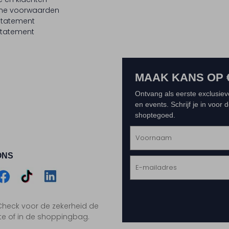
ne voorwaarden
statement
tatement
MAAK KANS OP 
Ontvang als eerste exclusiev
en events. Schrijf je in voor
shoptegoed.
ONS
m
Assem
Assem
Assem
. Check voor de zekerheid de
gram
acebook
TikTok
LinkedIn
te of in de shoppingbag.