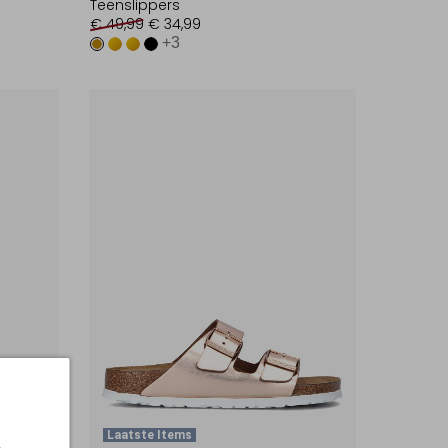
Teenslippers
€ 49,99
€ 34,99
+3
Laatste Items