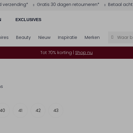
d verzending*
Gratis 30 dagen retourneren*
Betaal acht
N
EXCLUSIVES
ires
Beauty
Nieuw
Inspiratie
Merken
Tot 70% korting |
Shop nu
ms
40
41
42
43