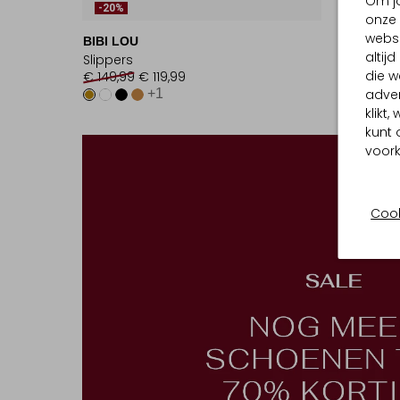
Om jo
-20%
-20%
onze 
websi
BIBI LOU
BIRKEN
altij
Slippers
Slippers
die w
€ 149,99
€ 119,99
€ 109,9
adver
+1
klikt
kunt 
voork
Cook