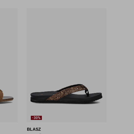
-30%
BLASZ