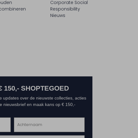
ouden
Corporate Social
 combineren
Responsibility
Nieuws
€ 150,- SHOPTEGOED
e updates over de nieuwste collecties, acties
 de nieuwsbrief en maak kans op € 150,-