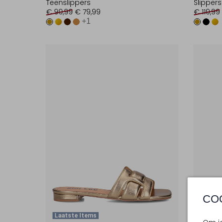
Teenslippers
Slippers
€ 99,99
€ 79,99
€ 119,99
+1
CO
Laatste Items
Laats