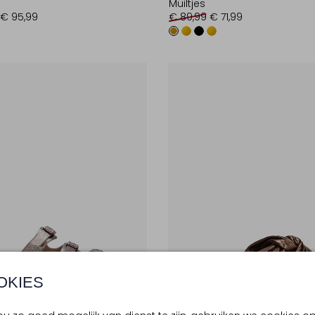
Muiltjes
€ 95,99
€ 89,99
€ 71,99
OKIES
te Maten