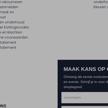
n retourneren
onderh
 aanmelden
Kleuren
maat en
oud
 en onderhoud
er kortingscodes
e en klachten
ne voorwaarden
statement
tatement
MAAK KANS OP 
Ontvang als eerste exclusiev
en events. Schrijf je in voor
shoptegoed.
ONS