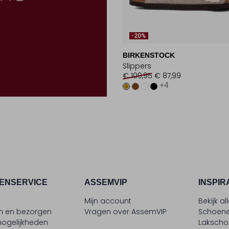
-20%
BIRKENSTOCK
Slippers
€ 109,95
€ 87,99
+4
ENSERVICE
ASSEMVIP
INSPIR
t
Mijn account
Bekijk al
en en bezorgen
Vragen over AssemVIP
Schoene
ogelijkheden
Laksch