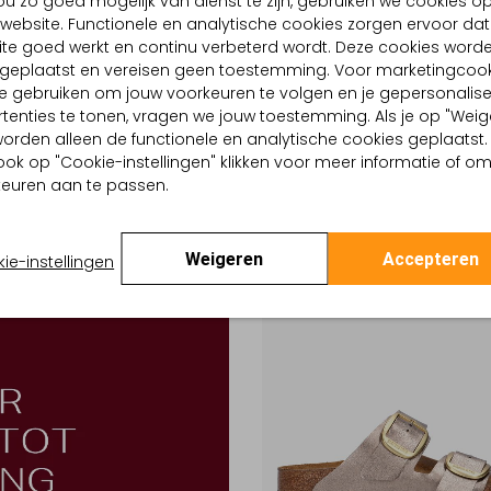
u zo goed mogelijk van dienst te zijn, gebruiken we cookies o
-50%
website. Functionele en analytische cookies zorgen ervoor dat
te goed werkt en continu verbeterd wordt. Deze cookies word
STOCK
LINA LOCCHI
d geplaatst en vereisen geen toestemming. Voor marketingcook
Slippers
e gebruiken om jouw voorkeuren te volgen en je gepersonalis
9
€ 87,99
€ 119,95
€ 59,99
tenties te tonen, vragen we jouw toestemming. Als je op "Weig
, worden alleen de functionele en analytische cookies geplaatst.
ook op "Cookie-instellingen" klikken voor meer informatie of o
euren aan te passen.
Weigeren
Accepteren
ie-instellingen