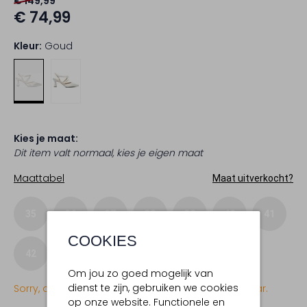
€ 149,99
€ 74,99
Kleur:
Goud
Kies je maat:
Dit item valt normaal, kies je eigen maat
Maattabel
Maat uitverkocht?
35
36
37
38
39
40
41
COOKIES
42
43
Om jou zo goed mogelijk van
dienst te zijn, gebruiken we cookies
Sorry, dit item is momenteel (nog) niet beschikbaar.
op onze website. Functionele en