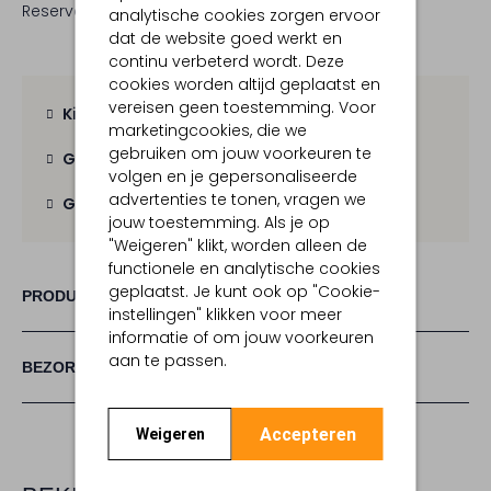
Reserveer direct in een van onze 19 boutiques
analytische cookies zorgen ervoor
dat de website goed werkt en
continu verbeterd wordt. Deze
cookies worden altijd geplaatst en
vereisen geen toestemming. Voor
Kies zelf je bezorgmoment
marketingcookies, die we
gebruiken om jouw voorkeuren te
Gratis verzending
vanaf € 100,-
volgen en je gepersonaliseerde
advertenties te tonen, vragen we
Gratis retour
binnen 30 dagen
jouw toestemming. Als je op
"Weigeren" klikt, worden alleen de
functionele en analytische cookies
geplaatst. Je kunt ook op "Cookie-
PRODUCT INFORMATIE
instellingen" klikken voor meer
informatie of om jouw voorkeuren
aan te passen.
BEZORGEN & RETOURNEREN
Accepteren
Weigeren