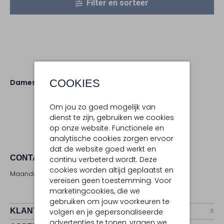
Filter en sorteer
COOKIES
Dames
Schoenen
Om jou zo goed mogelijk van
dienst te zijn, gebruiken we cookies
op onze website. Functionele en
analytische cookies zorgen ervoor
dat de website goed werkt en
CONTACT
continu verbeterd wordt. Deze
cookies worden altijd geplaatst en
Maandag - zaterdag 09:00 - 17:00 uur
vereisen geen toestemming. Voor
marketingcookies, die we
gebruiken om jouw voorkeuren te
KLANTENSERVICE
volgen en je gepersonaliseerde
advertenties te tonen, vragen we