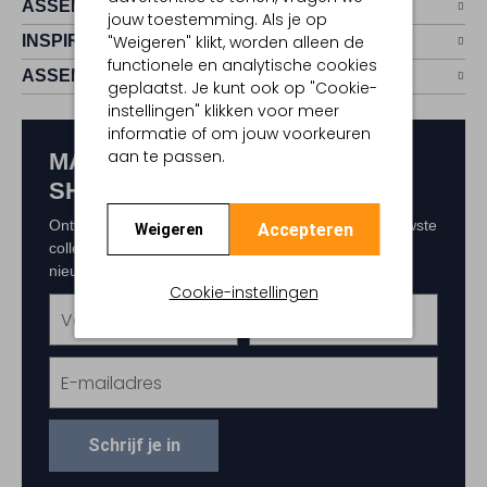
ASSEMVIP
jouw toestemming. Als je op
INSPIRATIE
"Weigeren" klikt, worden alleen de
functionele en analytische cookies
ASSEM
geplaatst. Je kunt ook op "Cookie-
instellingen" klikken voor meer
informatie of om jouw voorkeuren
aan te passen.
MAAK KANS OP € 150,-
SHOPTEGOED
Ontvang als eerste exclusieve updates over de nieuwste
Accepteren
Weigeren
collecties, acties en events. Schrijf je in voor de
nieuwsbrief en maak kans op € 150,- shoptegoed.
Cookie-instellingen
Schrijf je in