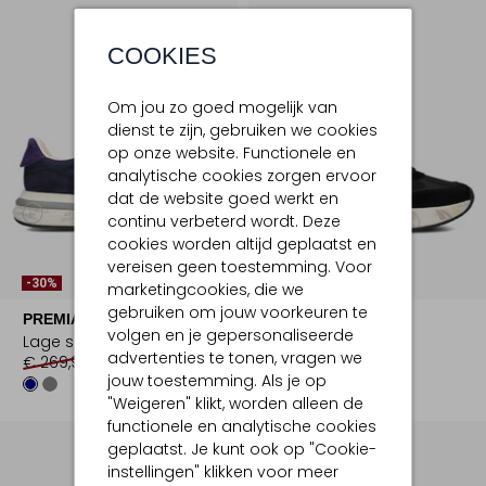
COOKIES
Om jou zo goed mogelijk van
dienst te zijn, gebruiken we cookies
op onze website. Functionele en
analytische cookies zorgen ervoor
dat de website goed werkt en
continu verbeterd wordt. Deze
cookies worden altijd geplaatst en
vereisen geen toestemming. Voor
-30%
marketingcookies, die we
gebruiken om jouw voorkeuren te
PREMIATA
PREMIATA
volgen en je gepersonaliseerde
Lage sneakers
Lage sneakers
advertenties te tonen, vragen we
€ 269,99
€ 188,99
€ 299,99
jouw toestemming. Als je op
"Weigeren" klikt, worden alleen de
functionele en analytische cookies
geplaatst. Je kunt ook op "Cookie-
instellingen" klikken voor meer