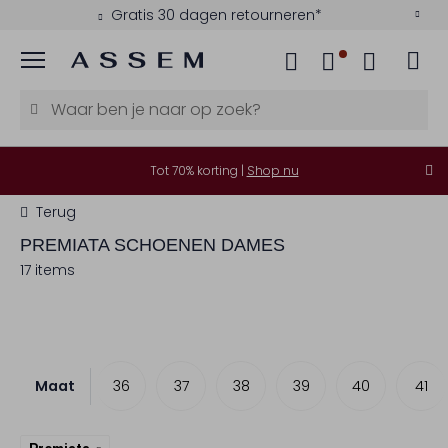
Gratis 30 dagen retourneren*
Menu
Tot 70% korting |
Shop nu
Terug
PREMIATA
SCHOENEN DAMES
17 items
Maat
36
37
38
39
40
41