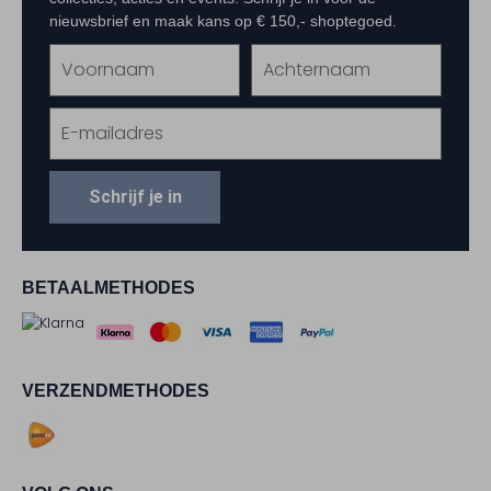
nieuwsbrief en maak kans op € 150,- shoptegoed.
Schrijf je in
BETAALMETHODES
VERZENDMETHODES