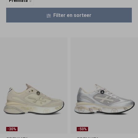
Premiata
Filter en sorteer
-30%
-50%