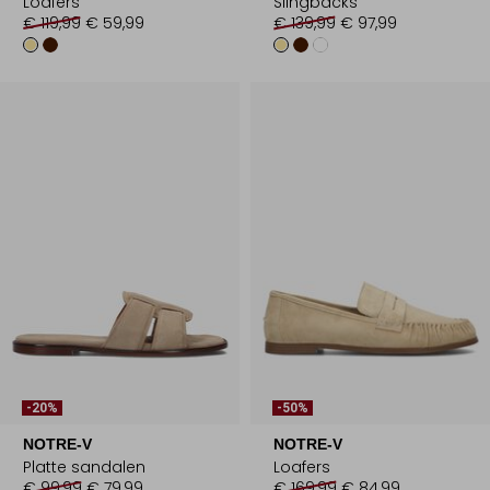
Loafers
Slingbacks
€ 119,99
€ 59,99
€ 139,99
€ 97,99
-20%
-50%
NOTRE-V
NOTRE-V
Platte sandalen
Loafers
€ 99,99
€ 79,99
€ 169,99
€ 84,99