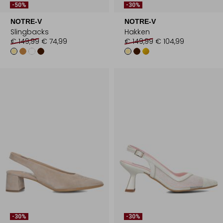
-50%
-30%
NOTRE-V
NOTRE-V
Slingbacks
Hakken
€ 149,99
€ 74,99
€ 149,99
€ 104,99
-30%
-30%