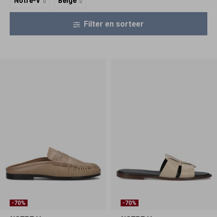
Notre-V
Beige
Filter en sorteer
-70%
-70%