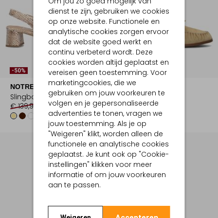
Om jou zo goed mogelijk van
dienst te zijn, gebruiken we cookies
op onze website. Functionele en
analytische cookies zorgen ervoor
dat de website goed werkt en
continu verbeterd wordt. Deze
cookies worden altijd geplaatst en
-50%
-50%
vereisen geen toestemming. Voor
marketingcookies, die we
NOTRE-V
NOTRE-V
gebruiken om jouw voorkeuren te
Slingbacks
Loafers
volgen en je gepersonaliseerde
€ 139,99
€ 69,99
€ 149,99
€ 74,99
advertenties te tonen, vragen we
jouw toestemming. Als je op
"Weigeren" klikt, worden alleen de
functionele en analytische cookies
geplaatst. Je kunt ook op "Cookie-
instellingen" klikken voor meer
informatie of om jouw voorkeuren
aan te passen.
Accepteren
Weigeren