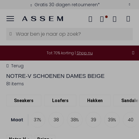
Kies zelf je bezorgmoment
Menu
Tot 70% korting |
Shop nu
Terug
NOTRE-V
SCHOENEN DAMES BEIGE
81 items
Sneakers
Loafers
Hakken
Sandale
Maat
36
37
37½
38
38½
39
39½
40