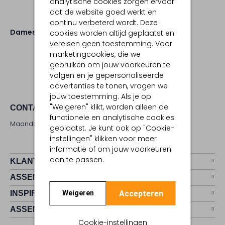
analytische cookies zorgen ervoor
dat de website goed werkt en
continu verbeterd wordt. Deze
Dames
Schoenen
Mocassins
cookies worden altijd geplaatst en
vereisen geen toestemming. Voor
marketingcookies, die we
gebruiken om jouw voorkeuren te
volgen en je gepersonaliseerde
advertenties te tonen, vragen we
jouw toestemming. Als je op
"Weigeren" klikt, worden alleen de
CONTACT
functionele en analytische cookies
Maandag - zaterdag 09:00 - 17:00 uur
geplaatst. Je kunt ook op "Cookie-
instellingen" klikken voor meer
informatie of om jouw voorkeuren
aan te passen.
KLANTENSERVICE
ASSEMVIP
Accepteren
INSPIRATIE
Weigeren
ASSEM
Cookie-instellingen