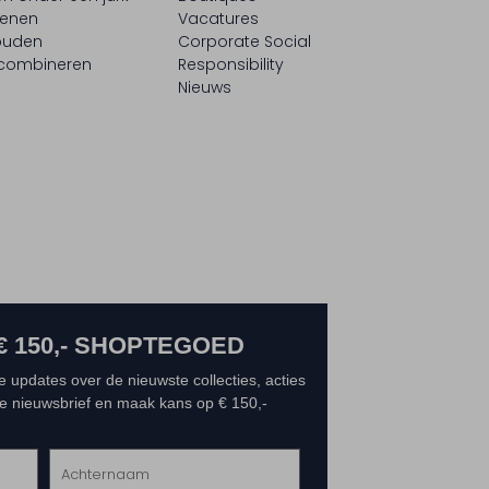
oenen
Vacatures
ouden
Corporate Social
 combineren
Responsibility
Nieuws
€ 150,- SHOPTEGOED
e updates over de nieuwste collecties, acties
 de nieuwsbrief en maak kans op € 150,-