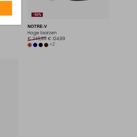
-50%
NOTRE-V
Hoge laarzen
€ 249,99
€ 124,99
+2