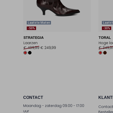
Laatste Maten
Laats
-50%
-30%
STRATEGIA
TORAL
Laarzen
Hoge la
€ 499,99
€ 249,99
€ 349,9
CONTACT
KLANT
Maandag - zaterdag 09:00 - 17:00
Contac
uur
Bestell