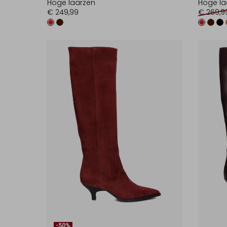
Hoge laarzen
Hoge la
€ 249,99
€ 269,9
-50%