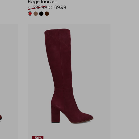
Hoge laarzen
€ 339,99
€ 169,99
-50%