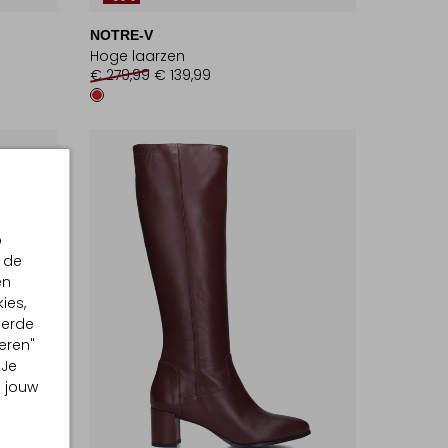
NOTRE-V
Hoge laarzen
€ 279,99
€ 139,99
p
 de
en
ies,
eerde
eren"
 Je
m jouw