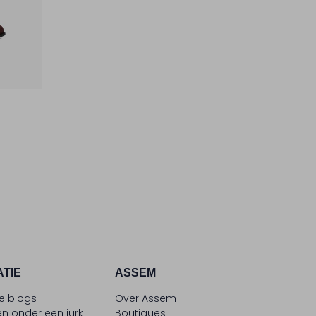
ATIE
ASSEM
le blogs
Over Assem
n onder een jurk
Boutiques