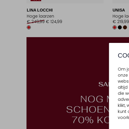
LINA LOCCHI
UNISA
Hoge laarzen
Hoge la
€ 249,99
€ 124,99
€ 219,99
CO
Om jo
onze 
websi
altij
die w
adver
klikt
kunt 
voork