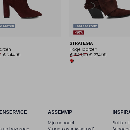
te Maten
Laatste Item
-50%
STRATEGIA
arzen
Hoge laarzen
9
€ 244,99
€ 549,99
€ 274,99
ENSERVICE
ASSEMVIP
INSPIR
t
Mijn account
Bekijk al
en en bezorgen
Vragen over AssemVIP
Schoene