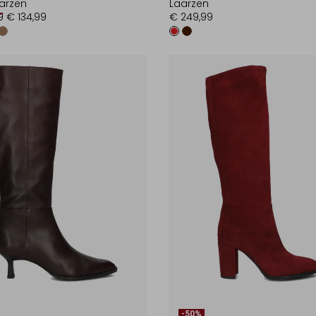
arzen
Laarzen
9
€ 134,99
€ 249,99
-50%