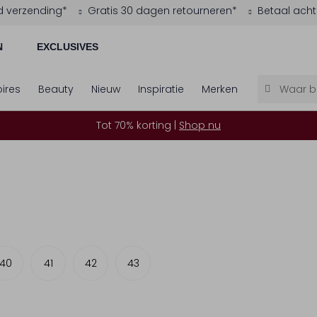
d verzending*
Gratis 30 dagen retourneren*
Betaal acht
N
EXCLUSIVES
ires
Beauty
Nieuw
Inspiratie
Merken
Tot 70% korting |
Shop nu
40
41
42
43