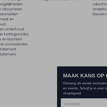
ogelijkheden
Laksch
n retourneren
onderh
 aanmelden
Kleuren
maat en
oud
 en onderhoud
er kortingscodes
e en klachten
ne voorwaarden
statement
tatement
MAAK KANS OP 
Ontvang als eerste exclusiev
en events. Schrijf je in voor
shoptegoed.