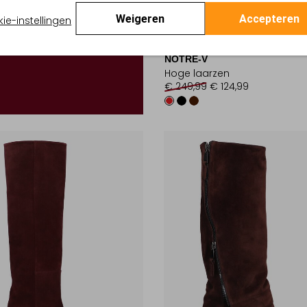
Weigeren
Accepteren
ie-instellingen
-50%
NOTRE-V
Hoge laarzen
€ 249,99
€ 124,99