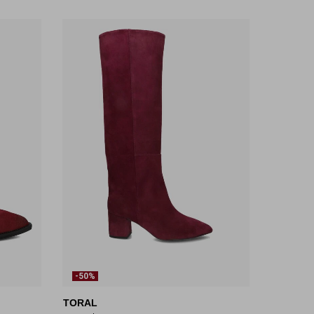
-50%
TORAL