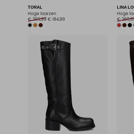
TORAL
LINA LO
Hoge laarzen
Hoge la
€ 369,99
€ 184,99
€ 269,9