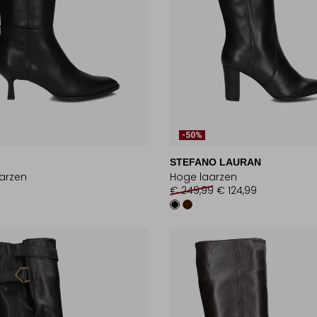
-50%
STEFANO LAURAN
arzen
Hoge laarzen
€ 249,99
€ 124,99