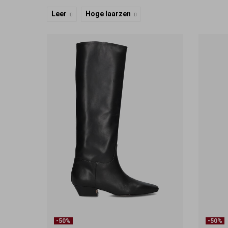
Leer
Hoge laarzen
-50%
-50%