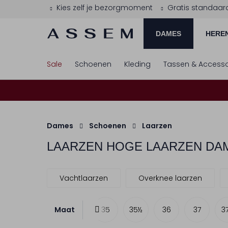
Kies zelf je bezorgmoment
Gratis standaar
DAMES
HERE
Sale
Schoenen
Kleding
Tassen & Accesso
Dames
Schoenen
Laarzen
LAARZEN HOGE LAARZEN DA
Vachtlaarzen
Overknee laarzen
Maat
35
35½
36
37
3