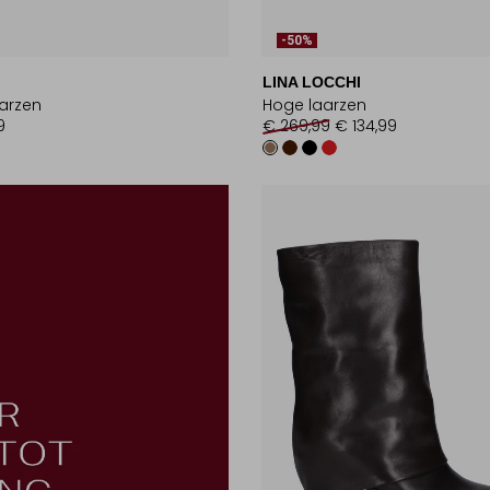
-50%
LINA LOCCHI
arzen
Hoge laarzen
9
€ 269,99
€ 134,99