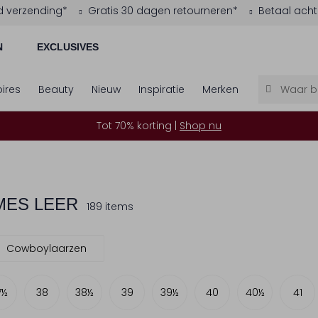
d verzending*
Gratis 30 dagen retourneren*
Betaal acht
N
EXCLUSIVES
ires
Beauty
Nieuw
Inspiratie
Merken
Tot 70% korting |
Shop nu
MES LEER
189 items
Cowboylaarzen
7½
38
38½
39
39½
40
40½
41