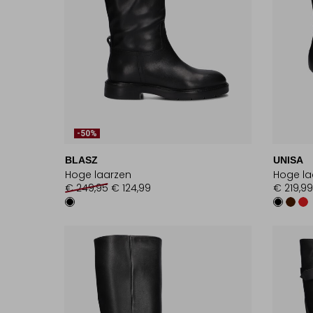
-50%
BLASZ
UNISA
Hoge laarzen
Hoge la
€ 249,95
€ 124,99
€ 219,99