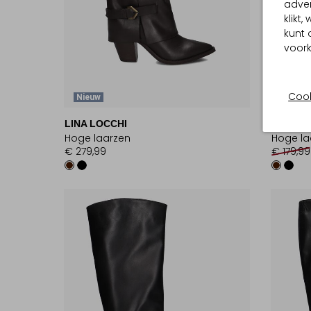
adver
klikt
kunt 
voork
Cook
Nieuw
-50%
LINA LOCCHI
BLASZ
Hoge laarzen
Hoge la
€ 279,99
€ 179,99