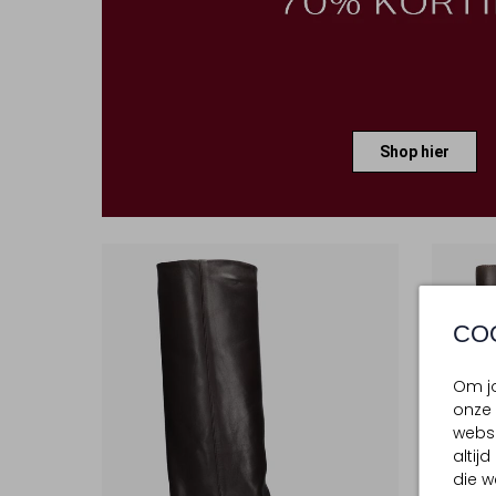
Shop hier
CO
Om jo
onze 
websi
altij
die w