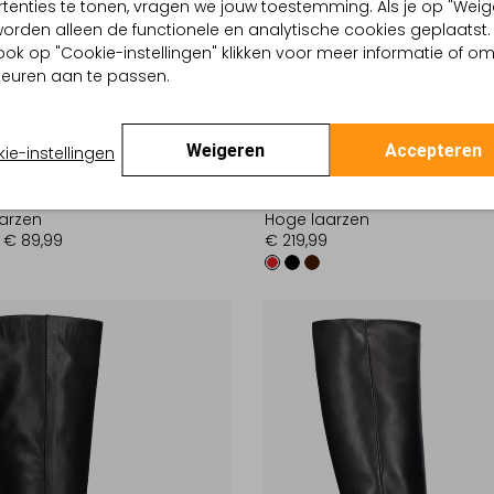
tenties te tonen, vragen we jouw toestemming. Als je op "Weig
, worden alleen de functionele en analytische cookies geplaatst.
ook op "Cookie-instellingen" klikken voor meer informatie of o
euren aan te passen.
Weigeren
Accepteren
ie-instellingen
UNISA
arzen
Hoge laarzen
€ 89,99
€ 219,99