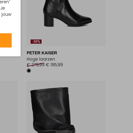
eren"
 Je
m jouw
-30%
PETER KAISER
Hoge laarzen
€ 279,99
€ 195,99