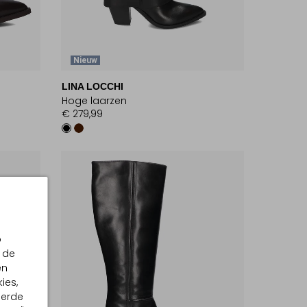
Nieuw
LINA LOCCHI
Hoge laarzen
€ 279,99
p
 de
en
ies,
eerde