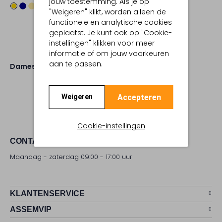
jouw toestemming. Als je op
"Weigeren" klikt, worden alleen de
functionele en analytische cookies
geplaatst. Je kunt ook op "Cookie-
instellingen" klikken voor meer
informatie of om jouw voorkeuren
aan te passen.
Dames
Schoenen
Instappers
Accepteren
Weigeren
Cookie-instellingen
CONTACT
Maandag - zaterdag 09:00 - 17:00 uur
KLANTENSERVICE
ASSEMVIP