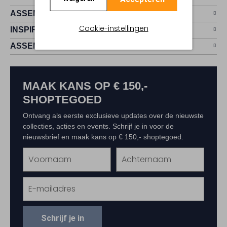
ASSEMVIP
Cookie-instellingen
INSPIRATIE
ASSEM
MAAK KANS OP € 150,-
SHOPTEGOED
Ontvang als eerste exclusieve updates over de nieuwste
collecties, acties en events. Schrijf je in voor de
nieuwsbrief en maak kans op € 150,- shoptegoed.
Schrijf je in