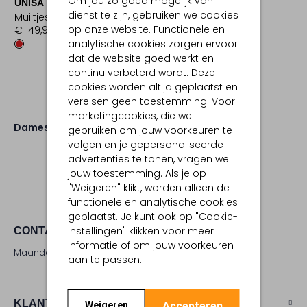
Om jou zo goed mogelijk van
UNISA
dienst te zijn, gebruiken we cookies
Muiltjes
op onze website. Functionele en
€ 149,99
analytische cookies zorgen ervoor
dat de website goed werkt en
continu verbeterd wordt. Deze
cookies worden altijd geplaatst en
vereisen geen toestemming. Voor
marketingcookies, die we
Dames
Schoenen
Hakken
gebruiken om jouw voorkeuren te
volgen en je gepersonaliseerde
advertenties te tonen, vragen we
jouw toestemming. Als je op
"Weigeren" klikt, worden alleen de
functionele en analytische cookies
geplaatst. Je kunt ook op "Cookie-
instellingen" klikken voor meer
CONTACT
informatie of om jouw voorkeuren
Maandag - zaterdag 09:00 - 17:00 uur
aan te passen.
KLANTENSERVICE
Accepteren
Weigeren