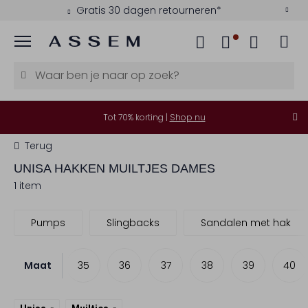
Gratis 30 dagen retourneren*
Menu
Tot 70% korting |
Shop nu
Terug
UNISA
HAKKEN MUILTJES DAMES
1 item
Pumps
Slingbacks
Sandalen met hak
Maat
35
36
37
38
39
40