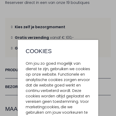
Reserveer direct in een van onze 19 boutiques
Kies zelf je bezorgmoment
Gratis verzending
vanaf € 100,-
Gratis retour
binnen 30 dagen
COOKIES
Om jou zo goed mogelijk van
dienst te zijn, gebruiken we cookies
PRODUCT INFORMATIE
op onze website. Functionele en
analytische cookies zorgen ervoor
dat de website goed werkt en
BEZORGEN & RETOURNEREN
continu verbeterd wordt. Deze
cookies worden altijd geplaatst en
vereisen geen toestemming. Voor
marketingcookies, die we
MAAK JE LOOK COMPLEET
gebruiken om jouw voorkeuren te