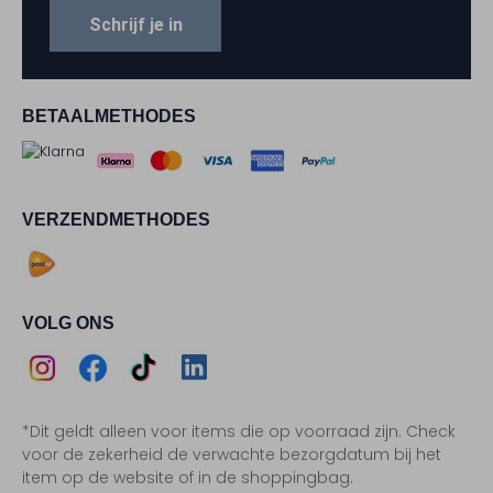
Schrijf je in
BETAALMETHODES
VERZENDMETHODES
VOLG ONS
Assem
Assem
Assem
Assem
*Dit geldt alleen voor items die op voorraad zijn. Check
Instagram
Facebook
TikTok
LinkedIn
voor de zekerheid de verwachte bezorgdatum bij het
item op de website of in de shoppingbag.