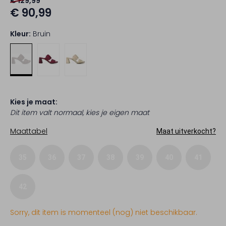
€ 129,99
€ 90,99
Kleur:
Bruin
Kies je maat:
Dit item valt normaal, kies je eigen maat
Maattabel
Maat uitverkocht?
35
36
37
38
39
40
41
42
Sorry, dit item is momenteel (nog) niet beschikbaar.