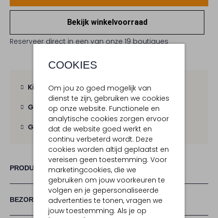
Bekijk winkelvoorraad
Reserveer direct in een van onze 19 boutiques
COOKIES
Kies zelf je bezorgmoment
Om jou zo goed mogelijk van
dienst te zijn, gebruiken we cookies
Gratis verzending
vanaf € 100,-
op onze website. Functionele en
analytische cookies zorgen ervoor
Gratis retour
binnen 30 dagen
dat de website goed werkt en
continu verbeterd wordt. Deze
cookies worden altijd geplaatst en
vereisen geen toestemming. Voor
PRODUCT INFORMATIE
marketingcookies, die we
gebruiken om jouw voorkeuren te
volgen en je gepersonaliseerde
BEZORGEN & RETOURNEREN
advertenties te tonen, vragen we
jouw toestemming. Als je op