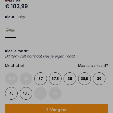
€ 129,99
€ 103,99
Kleur:
Beige
Kies je maat:
Dit item valt normaal, kies je eigen maat
Maattabel
Maat uitverkocht?
35,5
36
37
37,5
38
38,5
39
40
40,5
41
42
Voeg toe