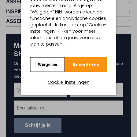
ASSEMVIP
jouw toestemming. Als je op
INSPIRATIE
"Weigeren" klikt, worden alleen de
functionele en analytische cookies
ASSEM
geplaatst. Je kunt ook op "Cookie-
instellingen" klikken voor meer
informatie of om jouw voorkeuren
aan te passen.
MAAK KANS OP € 150,-
SHOPTEGOED
Ontvang als eerste exclusieve updates over de nieuwste
Accepteren
Weigeren
collecties, acties en events. Schrijf je in voor de
nieuwsbrief en maak kans op € 150,- shoptegoed.
Cookie-instellingen
Schrijf je in