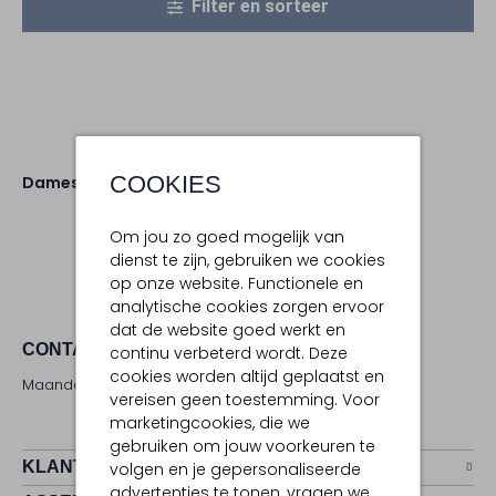
Filter en sorteer
COOKIES
Dames
Schoenen
Om jou zo goed mogelijk van
dienst te zijn, gebruiken we cookies
op onze website. Functionele en
analytische cookies zorgen ervoor
dat de website goed werkt en
CONTACT
continu verbeterd wordt. Deze
cookies worden altijd geplaatst en
Maandag - zaterdag 09:00 - 17:00 uur
vereisen geen toestemming. Voor
marketingcookies, die we
gebruiken om jouw voorkeuren te
KLANTENSERVICE
volgen en je gepersonaliseerde
advertenties te tonen, vragen we