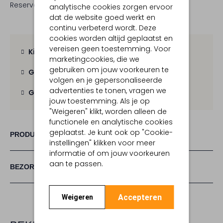
Reserveer direct in een van onze 19 boutiques
analytische cookies zorgen ervoor
dat de website goed werkt en
continu verbeterd wordt. Deze
cookies worden altijd geplaatst en
vereisen geen toestemming. Voor
Kies zelf je bezorgmoment
marketingcookies, die we
gebruiken om jouw voorkeuren te
Gratis verzending
vanaf € 100,-
volgen en je gepersonaliseerde
advertenties te tonen, vragen we
Gratis retour
binnen 30 dagen
jouw toestemming. Als je op
"Weigeren" klikt, worden alleen de
functionele en analytische cookies
geplaatst. Je kunt ook op "Cookie-
PRODUCT INFORMATIE
instellingen" klikken voor meer
informatie of om jouw voorkeuren
aan te passen.
BEZORGEN & RETOURNEREN
Accepteren
Weigeren