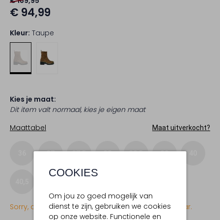
€ 189,95
€ 94,99
Kleur:
Taupe
Kies je maat:
Dit item valt normaal, kies je eigen maat
Maattabel
Maat uitverkocht?
36
37
37,5
38
38,5
39
40
COOKIES
40,5
41
42
42,5
Om jou zo goed mogelijk van
dienst te zijn, gebruiken we cookies
Sorry, dit item is momenteel (nog) niet beschikbaar.
op onze website. Functionele en