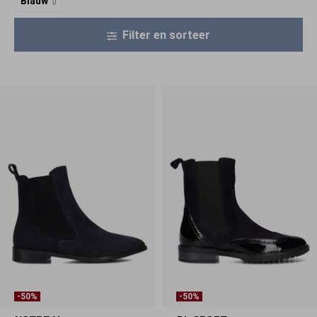
Blauw
Filter en sorteer
-50%
-50%