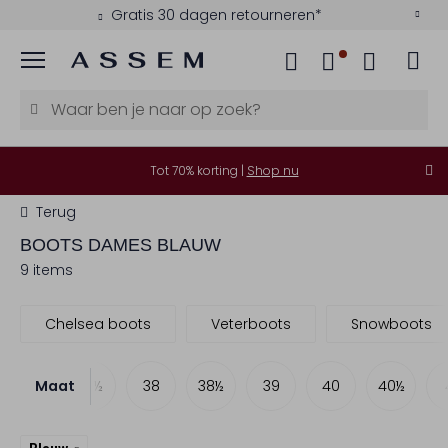
Gratis 30 dagen retourneren*
Menu
Tot 70% korting |
Shop nu
Terug
BOOTS DAMES BLAUW
9 items
Chelsea boots
Veterboots
Snowboots
Maat
37
37½
38
38½
39
40
40½