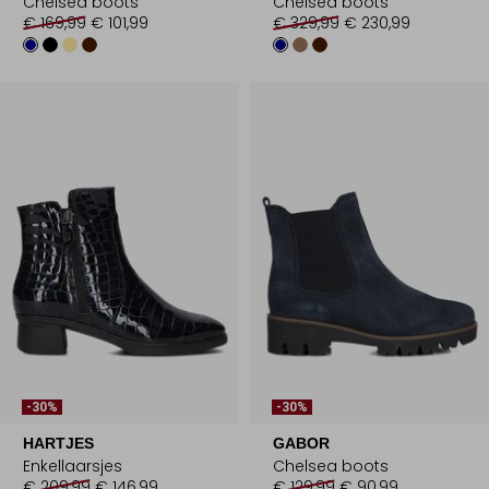
Chelsea boots
Chelsea boots
€ 169,99
€ 101,99
€ 329,99
€ 230,99
-30%
-30%
HARTJES
GABOR
Enkellaarsjes
Chelsea boots
€ 209,99
€ 146,99
€ 129,99
€ 90,99