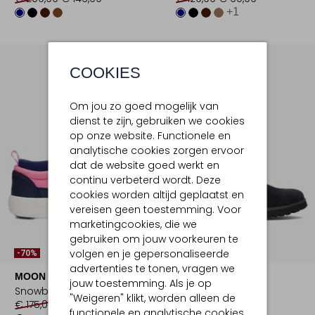
+1
COOKIES
Om jou zo goed mogelijk van
dienst te zijn, gebruiken we cookies
op onze website. Functionele en
analytische cookies zorgen ervoor
dat de website goed werkt en
continu verbeterd wordt. Deze
cookies worden altijd geplaatst en
vereisen geen toestemming. Voor
marketingcookies, die we
gebruiken om jouw voorkeuren te
volgen en je gepersonaliseerde
-70%
-50%
advertenties te tonen, vragen we
MOON BOOT
WALDLAUFER
jouw toestemming. Als je op
Snowboots
Veterboots
"Weigeren" klikt, worden alleen de
€ 175,00
€ 52,99
€ 149,99
€ 74,99
functionele en analytische cookies