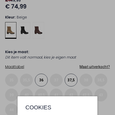
€ 149,95
€ 74,99
Kleur:
Beige
Kies je maat:
Dit item valt normaal, kies je eigen maat
Maattabel
Maat uitverkocht?
35
35,5
36
37
37,5
38
38,5
39
40
40,5
41
42
42,5
43
COOKIES
44