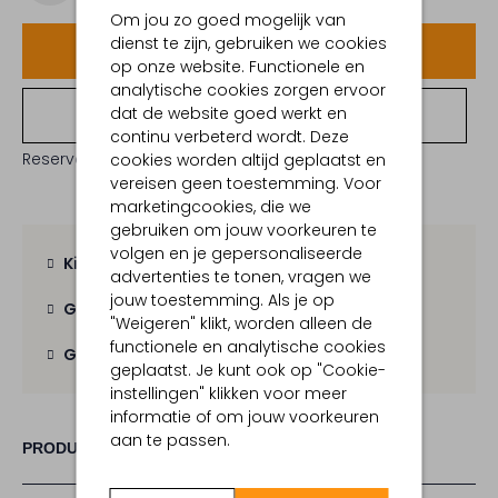
Om jou zo goed mogelijk van
dienst te zijn, gebruiken we cookies
Voeg toe
op onze website. Functionele en
analytische cookies zorgen ervoor
dat de website goed werkt en
Bekijk winkelvoorraad
continu verbeterd wordt. Deze
Reserveer direct in een van onze 19 boutiques
cookies worden altijd geplaatst en
vereisen geen toestemming. Voor
marketingcookies, die we
gebruiken om jouw voorkeuren te
volgen en je gepersonaliseerde
Kies zelf je bezorgmoment
advertenties te tonen, vragen we
jouw toestemming. Als je op
Gratis verzending
vanaf € 100,-
"Weigeren" klikt, worden alleen de
functionele en analytische cookies
Gratis retour
binnen 30 dagen
geplaatst. Je kunt ook op "Cookie-
instellingen" klikken voor meer
informatie of om jouw voorkeuren
aan te passen.
PRODUCT INFORMATIE