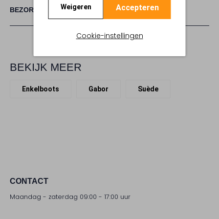
Accepteren
Weigeren
BEZORGEN & RETOURNEREN
Cookie-instellingen
BEKIJK MEER
Enkelboots
Gabor
Suède
CONTACT
Maandag - zaterdag 09:00 - 17:00 uur