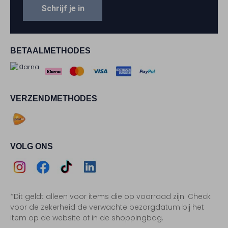
Schrijf je in
BETAALMETHODES
VERZENDMETHODES
VOLG ONS
Assem
Assem
Assem
Assem
*Dit geldt alleen voor items die op voorraad zijn. Check
Instagram
Facebook
TikTok
LinkedIn
voor de zekerheid de verwachte bezorgdatum bij het
item op de website of in de shoppingbag.