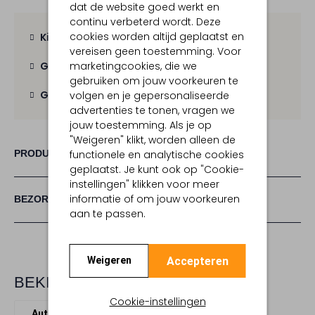
dat de website goed werkt en
continu verbeterd wordt. Deze
cookies worden altijd geplaatst en
Kies zelf je bezorgmoment
vereisen geen toestemming. Voor
marketingcookies, die we
Gratis verzending
vanaf € 100,-
gebruiken om jouw voorkeuren te
Gratis retour
binnen 30 dagen
volgen en je gepersonaliseerde
advertenties te tonen, vragen we
jouw toestemming. Als je op
"Weigeren" klikt, worden alleen de
functionele en analytische cookies
PRODUCT INFORMATIE
geplaatst. Je kunt ook op "Cookie-
instellingen" klikken voor meer
informatie of om jouw voorkeuren
BEZORGEN & RETOURNEREN
aan te passen.
Accepteren
Weigeren
BEKIJK MEER
Cookie-instellingen
Autoparfum
Dr. Vranjes Firenze