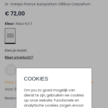
Dr. Vranjes Firenze Autoparfum Giftbox Carparfum
€ 72,00
Kleur:
Kleur N.v.t.
Kies je maat:
Maat uitverkocht?
ONE
SIZE
COOKIES
Sorry, dit item is momenteel (nog) niet beschikbaar.
Voor 23:59 uur besteld,
woensdag in huis
Om jou zo goed mogelijk van
dienst te zijn, gebruiken we cookies
Reserveer direct in een van onze 19 boutiques
op onze website. Functionele en
analytische cookies zorgen ervoor