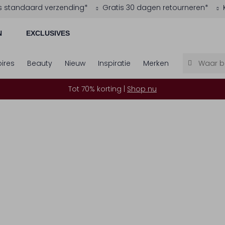
s standaard verzending*
Gratis 30 dagen retourneren*
N
EXCLUSIVES
ires
Beauty
Nieuw
Inspiratie
Merken
Tot 70% korting |
Shop nu