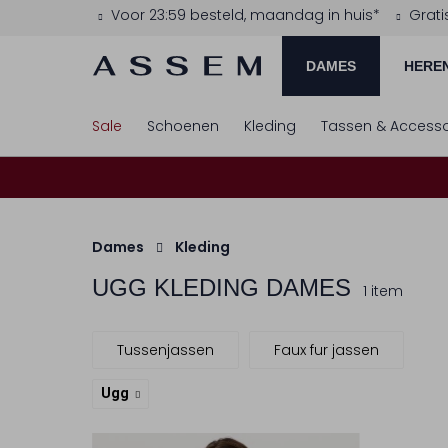
Voor 23:59 besteld, maandag in huis*
Grati
DAMES
HERE
Sale
Schoenen
Kleding
Tassen & Accesso
Dames
Kleding
UGG
KLEDING DAMES
1 item
Tussenjassen
Faux fur jassen
Ugg