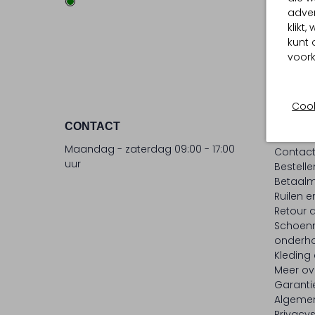
adver
klikt
kunt 
voork
Cook
CONTACT
KLANT
Maandag - zaterdag 09:00 - 17:00
Contac
uur
Bestell
Betaalm
Ruilen e
Retour
Schoen
onderh
Kleding
Meer ov
Garanti
Algeme
Privacy