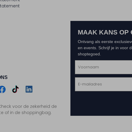
tatement
MAAK KANS OP 
Ontvang als eerste exclusiev
en events. Schrijf je in voor
shoptegoed.
ONS
m
Assem
Assem
Assem
. Check voor de zekerheid de
gram
acebook
TikTok
LinkedIn
te of in de shoppingbag.