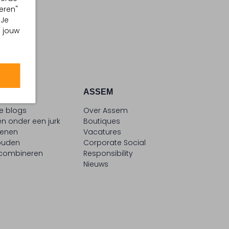
eren"
 Je
m jouw
ATIE
ASSEM
le blogs
Over Assem
n onder een jurk
Boutiques
oenen
Vacatures
ouden
Corporate Social
 combineren
Responsibility
Nieuws