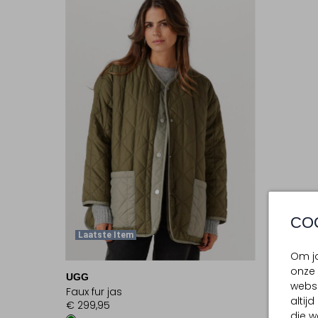
CO
Laatste Item
Om jo
onze 
UGG
websi
Faux fur jas
altij
€ 299,95
die w