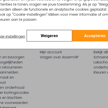
tenties te tonen, vragen we jouw toestemming. Als je op "Weig
, worden alleen de functionele en analytische cookies geplaatst.
ook op "Cookie-instellingen" klikken voor meer informatie of o
euren aan te passen.
Weigeren
Accepteren
ie-instellingen
ENSERVICE
ASSEMVIP
INSPIR
t
Mijn account
Bekijk al
en en bezorgen
Vragen over AssemVIP
Schoene
ogelijkheden
Laksch
n retourneren
onderh
 aanmelden
Kleuren
maat en
oud
 en onderhoud
er kortingscodes
e en klachten
ne voorwaarden
statement