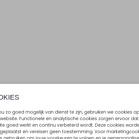
OKIES
u zo goed mogelijk van dienst te zijn, gebruiken we cookies o
website. Functionele en analytische cookies zorgen ervoor dat
te goed werkt en continu verbeterd wordt. Deze cookies word
d geplaatst en vereisen geen toestemming. Voor marketingcook
e gebruiken om jouw voorkeuren te volgen en je gepersonalis