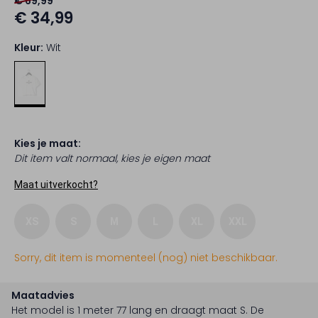
€ 69,99
€ 34,99
Kleur:
Wit
Kies je maat:
Dit item valt normaal, kies je eigen maat
Maat uitverkocht?
XS
S
M
L
XL
XXL
Sorry, dit item is momenteel (nog) niet beschikbaar.
Maatadvies
Het model is 1 meter 77 lang en draagt maat S.
De