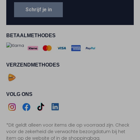
Schrijf je in
BETAALMETHODES
VERZENDMETHODES
VOLG ONS
Assem
Assem
Assem
Assem
*Dit geldt alleen voor items die op voorraad zijn. Check
Instagram
Facebook
TikTok
LinkedIn
voor de zekerheid de verwachte bezorgdatum bij het
item op de website of in de shoppingbag.