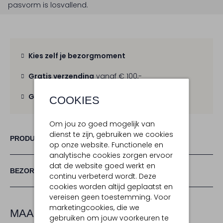
pasvorm is
losvallend
.
Kies zelf je bezorgmoment
Gratis verzending
vanaf € 100,-
Gratis retour
binnen 30 dagen
COOKIES
Om jou zo goed mogelijk van
dienst te zijn, gebruiken we cookies
PRODUCT INFORMATIE
op onze website. Functionele en
analytische cookies zorgen ervoor
dat de website goed werkt en
BEZORGEN & RETOURNEREN
continu verbeterd wordt. Deze
cookies worden altijd geplaatst en
vereisen geen toestemming. Voor
marketingcookies, die we
MAAK JE LOOK COMPLEET
gebruiken om jouw voorkeuren te