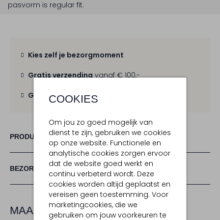
pasvorm is
regular fit
.
Kies zelf je bezorgmoment
Gratis verzending
vanaf € 100,-
Gratis retour
binnen 30 dagen
COOKIES
Om jou zo goed mogelijk van
dienst te zijn, gebruiken we cookies
PRODUCT INFORMATIE
op onze website. Functionele en
analytische cookies zorgen ervoor
dat de website goed werkt en
BEZORGEN & RETOURNEREN
continu verbeterd wordt. Deze
cookies worden altijd geplaatst en
vereisen geen toestemming. Voor
marketingcookies, die we
MAAK JE LOOK COMPLEET
gebruiken om jouw voorkeuren te