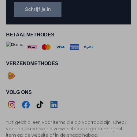
Schrijf je in
BETAALMETHODES
VERZENDMETHODES
VOLG ONS
Assem
Assem
Assem
Assem
*Dit geldt alleen voor items die op voorraad zijn. Check
Instagram
Facebook
TikTok
LinkedIn
voor de zekerheid de verwachte bezorgdatum bij het
item op de website of in de shoppingbag.