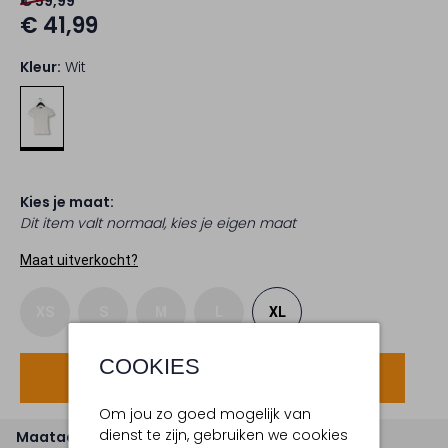
€ 59,99
€ 41,99
Kleur:
Wit
Kies je maat:
Dit item valt normaal, kies je eigen maat
Maat uitverkocht?
XS
S
M
L
XL
COOKIES
Voeg toe
Om jou zo goed mogelijk van
dienst te zijn, gebruiken we cookies
Maatadvies