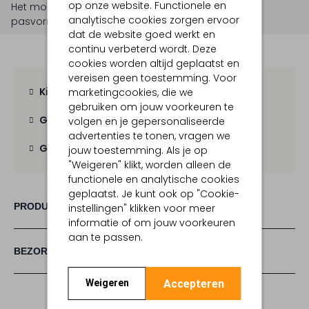
op onze website. Functionele en
Het model is 1 meter 76 lang en draagt maat S.
De
analytische cookies zorgen ervoor
pasvorm is
regular fit
.
dat de website goed werkt en
continu verbeterd wordt. Deze
cookies worden altijd geplaatst en
vereisen geen toestemming. Voor
Kies zelf je bezorgmoment
marketingcookies, die we
gebruiken om jouw voorkeuren te
Gratis verzending
vanaf € 100,-
volgen en je gepersonaliseerde
advertenties te tonen, vragen we
Gratis retour
binnen 30 dagen
jouw toestemming. Als je op
"Weigeren" klikt, worden alleen de
functionele en analytische cookies
geplaatst. Je kunt ook op "Cookie-
PRODUCT INFORMATIE
instellingen" klikken voor meer
informatie of om jouw voorkeuren
aan te passen.
BEZORGEN & RETOURNEREN
Accepteren
Weigeren