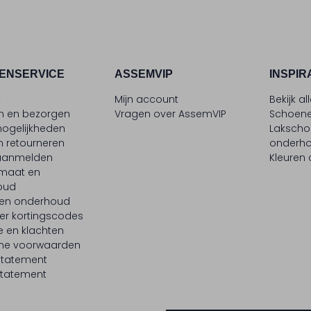
ENSERVICE
ASSEMVIP
INSPIR
t
Mijn account
Bekijk al
en en bezorgen
Vragen over AssemVIP
Schoene
ogelijkheden
Laksch
n retourneren
onderh
 aanmelden
Kleuren
maat en
oud
 en onderhoud
er kortingscodes
e en klachten
ne voorwaarden
statement
tatement