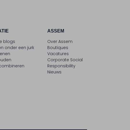
ATIE
ASSEM
le blogs
Over Assem
n onder een jurk
Boutiques
oenen
Vacatures
ouden
Corporate Social
 combineren
Responsibility
Nieuws