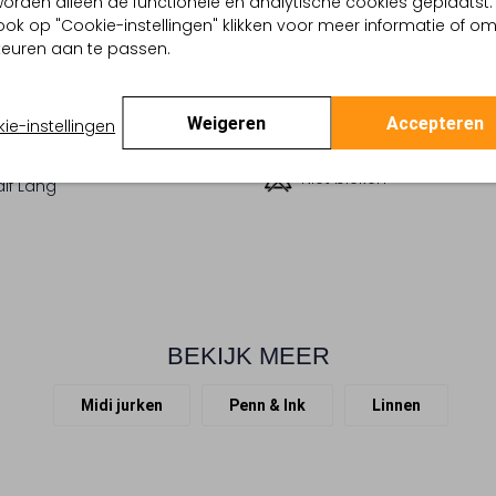
, worden alleen de functionele en analytische cookies geplaatst.
kerblauw
ook op "Cookie-instellingen" klikken voor meer informatie of o
Beperkt wassen op 30 °
Effen
euren aan te passen.
Strijken op maximaal 110
:
Linnen
lpercentages:
100% Linnen
Kan niet in de droogtr
Regular Fit
Weigeren
Accepteren
ie-instellingen
ond
Gewone chemische rein
te:
Driekwart Mouw
Niet bleken
lf Lang
BEKIJK MEER
Midi jurken
Penn & Ink
Linnen