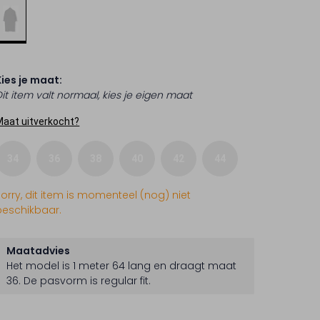
Kies je maat:
Dit item valt normaal, kies je eigen maat
Maat uitverkocht?
34
36
38
40
42
44
Sorry, dit item is momenteel (nog) niet
beschikbaar.
Maatadvies
Het model is 1 meter 64 lang en draagt maat
36.
De pasvorm is
regular fit
.