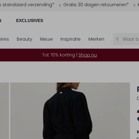
s standaard verzending*
Gratis 30 dagen retourneren*
N
EXCLUSIVES
ires
Beauty
Nieuw
Inspiratie
Merken
Tot 70% korting |
Shop nu