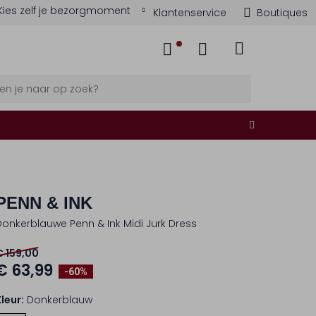
Kies zelf je bezorgmoment
Klantenservice
Boutiques
PENN & INK
Donkerblauwe Penn & Ink Midi Jurk Dress
€ 159,00
€ 63,99
-60%
Kleur:
Donkerblauw