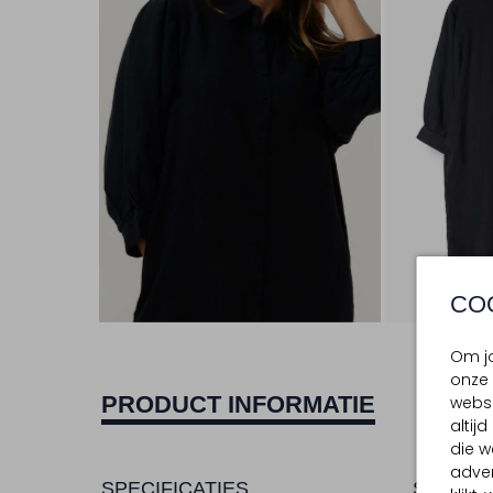
CO
Om jo
onze 
PRODUCT INFORMATIE
websi
altij
die w
adver
SPECIFICATIES
SAMENS