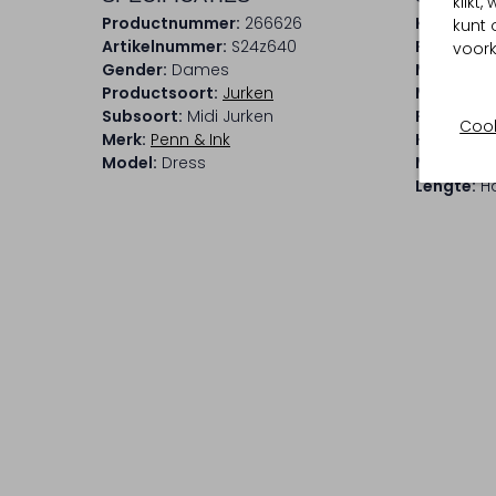
klikt
Productnummer:
266626
Kleur:
Don
kunt 
Artikelnummer:
S24z640
Patroon:
voork
Gender:
Dames
Materiaal
Productsoort:
Jurken
Materiaa
Subsoort:
Midi Jurken
Pasvorm:
Cook
Merk:
Penn & Ink
Halslijn:
R
Model:
Dress
Mouwleng
Lengte:
Ha