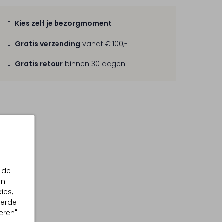
Kies zelf je bezorgmoment
Gratis verzending
vanaf € 100,-
Gratis retour
binnen 30 dagen
p
 de
en
ies,
eerde
eren"