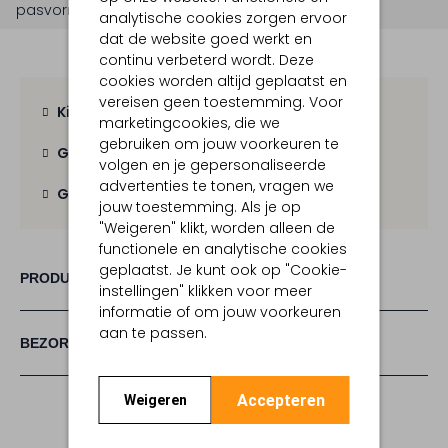
pasvorm is
getailleerd
.
analytische cookies zorgen ervoor
dat de website goed werkt en
continu verbeterd wordt. Deze
cookies worden altijd geplaatst en
vereisen geen toestemming. Voor
Kies zelf je bezorgmoment
marketingcookies, die we
gebruiken om jouw voorkeuren te
Gratis verzending
vanaf € 100,-
volgen en je gepersonaliseerde
advertenties te tonen, vragen we
Gratis retour
binnen 30 dagen
jouw toestemming. Als je op
"Weigeren" klikt, worden alleen de
functionele en analytische cookies
geplaatst. Je kunt ook op "Cookie-
PRODUCT INFORMATIE
instellingen" klikken voor meer
informatie of om jouw voorkeuren
aan te passen.
BEZORGEN & RETOURNEREN
Accepteren
Weigeren