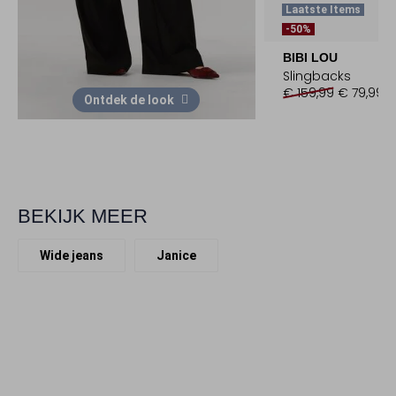
Laatste Items
-50%
BIBI LOU
Slingbacks
€ 159,99
€ 79,99
Ontdek de look
BEKIJK MEER
Wide jeans
Janice