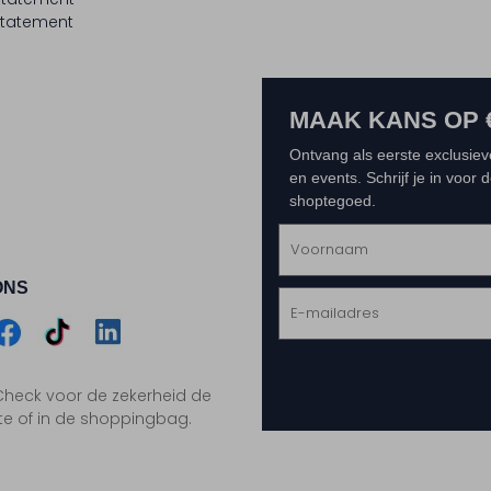
tatement
MAAK KANS OP 
Ontvang als eerste exclusiev
en events. Schrijf je in voor
shoptegoed.
ONS
m
Assem
Assem
Assem
. Check voor de zekerheid de
gram
acebook
TikTok
LinkedIn
te of in de shoppingbag.