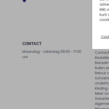
adver
klikt
kunt 
voork
Cook
CONTACT
KLANT
Maandag - zaterdag 09:00 - 17:00
Contac
uur
Bestell
Betaalm
Ruilen e
Retour
Schoen
onderh
Kleding
Meer ov
Garanti
Algeme
Privacy