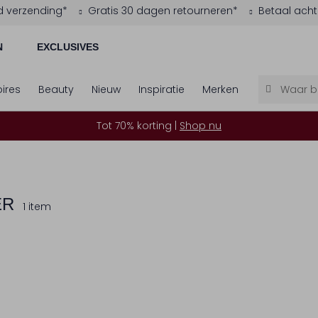
d verzending*
Gratis 30 dagen retourneren*
Betaal acht
N
EXCLUSIVES
ires
Beauty
Nieuw
Inspiratie
Merken
Tot 70% korting |
Shop nu
ER
1 item