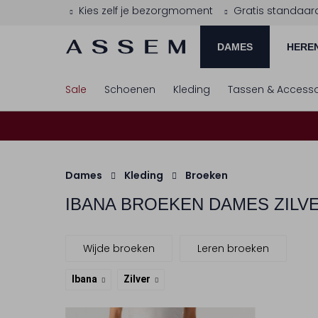
Kies zelf je bezorgmoment
Gratis standaar
DAMES
HERE
Sale
Schoenen
Kleding
Tassen & Accesso
Dames
Kleding
Broeken
IBANA
BROEKEN DAMES ZILV
Wijde broeken
Leren broeken
Ibana
Zilver