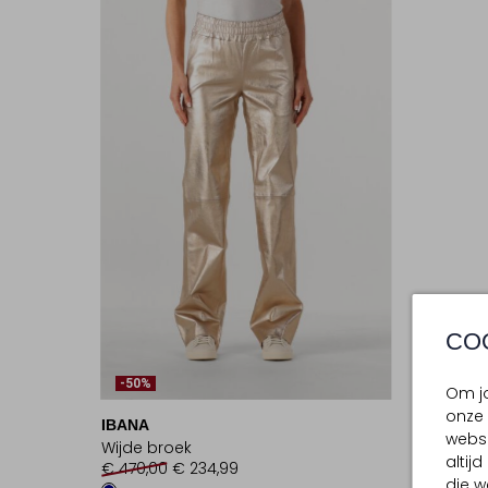
CO
-50%
Om jo
onze 
IBANA
websi
Wijde broek
altij
€ 470,00
€ 234,99
die w