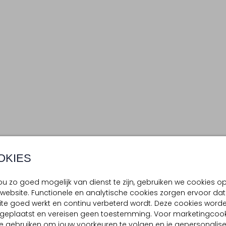
OKIES
u zo goed mogelijk van dienst te zijn, gebruiken we cookies o
website. Functionele en analytische cookies zorgen ervoor dat
te goed werkt en continu verbeterd wordt. Deze cookies word
d geplaatst en vereisen geen toestemming. Voor marketingcook
e gebruiken om jouw voorkeuren te volgen en je gepersonalis