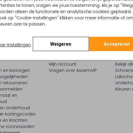
tenties te tonen, vragen we jouw toestemming. Als je op "Weig
, worden alleen de functionele en analytische cookies geplaatst.
ook op "Cookie-instellingen" klikken voor meer informatie of o
euren aan te passen.
Weigeren
Accepteren
ie-instellingen
ENSERVICE
ASSEMVIP
INSPIR
t
Mijn account
Bekijk al
en en bezorgen
Vragen over AssemVIP
Schoene
ogelijkheden
Laksch
n retourneren
onderh
 aanmelden
Kleuren
maat en
oud
 en onderhoud
er kortingscodes
e en klachten
ne voorwaarden
statement