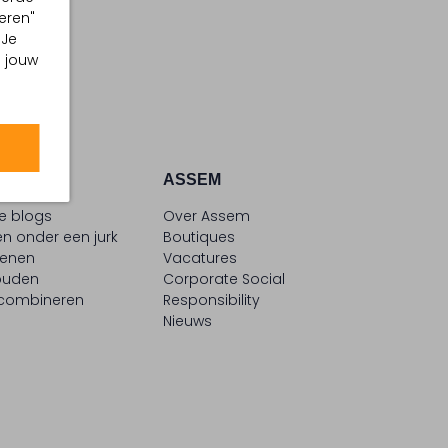
eren"
 Je
m jouw
ATIE
ASSEM
le blogs
Over Assem
n onder een jurk
Boutiques
oenen
Vacatures
ouden
Corporate Social
 combineren
Responsibility
Nieuws